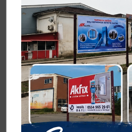
yüksekliği bizi üzüyor. İlaç fiyatlarında yüzde 40-60 ara
destek vermesini istiyoruz. Çiftçi desteklenmezse hayat 
tüketemezsek ölürüz. O yüzden tarım politikalarına biraz
biz şükreden insanlarız? ifadelerini kullandı.
Haber ve Fotoğraf: Osman GÜRBAŞ