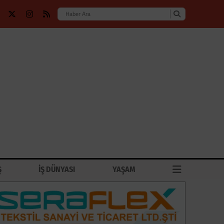
Ş
İŞ DÜNYASI
YAŞAM