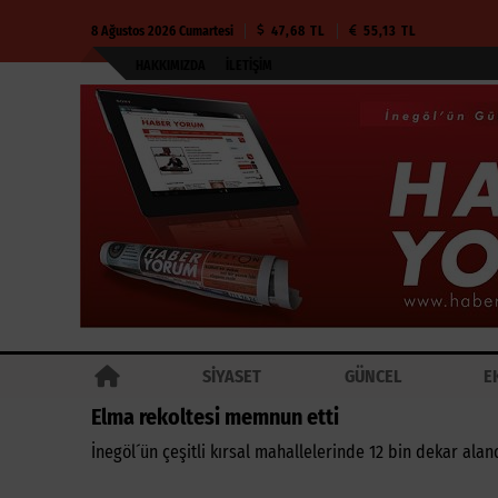
8 Ağustos 2026 Cumartesi
47,68 TL
55,13 TL
HAKKIMIZDA
İLETIŞIM
SİYASET
GÜNCEL
E
Elma rekoltesi memnun etti
İnegöl´ün çeşitli kırsal mahallelerinde 12 bin dekar ala