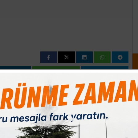
Paylas
Paylas
Paylas
Bu sene rekoltemiz oldukça iyi. Yüzde 50´ye yakın rekolte
iz azdı kilosunu 1 liraya satmıştık. Bu sene rekoltemiz çok
on ürün çıkan bu tarladan bu sene 60 ton civarında rekolte
yleyen Uslu, ?Bu sene de rekoltemiz iyi ama ilaç fiyatlarının