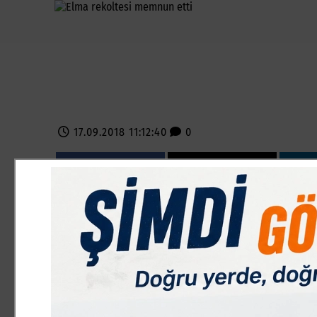
17.09.2018 11:12:40
0
Paylas
Paylas
Tarla sahibi ve Çeltikçi Mahallesi Muhtarı Rıdvan Uslu ,?
artışımız var. Ürün kalitemizi güzel. Geçen sene rekoltem
kilosunu 1.25 TL ile 1.5 TL´ye satıyoruz. Geçen sene 35 t
bekliyoruz? dedi.
İLAÇ FİYATLARI ÜZDÜ
Geçtiğimiz yıl çiftçinin zor şartlarda ayakta kaldığını sö