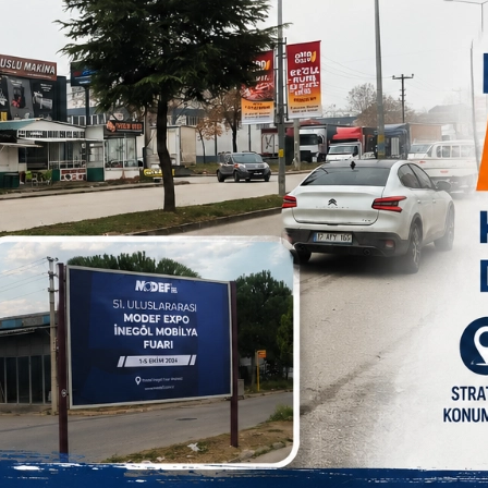
sında artış oldu. Devletimizin mazot ve ilaçlar konusunda bize
biter. Çiftçilik tüm dünyanın geleceği ve yaşam kaynağıdır. Gıda
 daha önem verilmesi gerekiyor. Yine de Allah´a şükürler olsun,
B
1