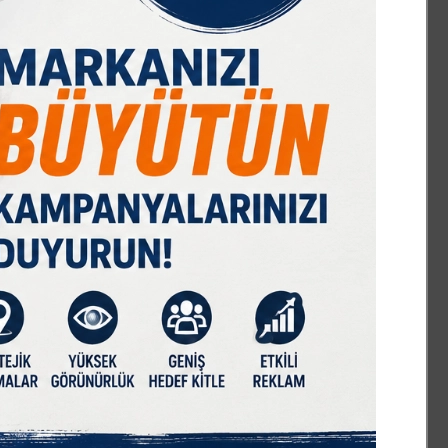
IST 100
DOLAR
EURO
GRAM ALTIN
Ç. ALTIN
7589,91
47,68
55,13
6659,69
10644,48
%-0,08
% 0,18
% 0,32
% 2,59
% 2,09