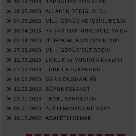
18.06.2023
KAPİTALİZM YIKILACAK
28.05.2023
ALLAH’IN DEDİĞİ OLDU
07.05.2023
MİLLİ GÖRÜŞ VE İŞBİRLİKÇİLİK
10.04.2023
YA TAM SUSTURACAĞIZ, YA DA
KAN KUSTURACAĞIZ.
02.04.2023
İTTİFAK MI, KOALİSYON MU?
27.03.2023
MİLLÎ GÖRÜŞ’SÜZ SEÇİM
12.03.2023
LAİKLİK ve MUSTAFA Kemal’in
ASKERLERİ
27.02.2023
TÜRK CEZA KANUNU
19.02.2023
İSLÂM DÜŞMANLIĞI
12.02.2023
BÜYÜK FELAKET
23.01.2023
TEMEL SARSILIYOR
08.01.2023
ALTILI MASADA NE YOK?
18.12.2022
ADALETLİ OLMAK