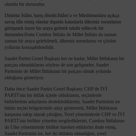
olumlu bir durumdur.
Dinimiz İslâm, barış dinidir.İslâm’a ve Müslümanlara açıkça
savaş ilân etmiş olanlar dışında kalanlarla ülkemiz sorunlarını
görüşmek üzere bir araya gelmek takdir edilecek bir
durumdur.
Hatta Cumhur İttifakı ile Millet İttifakı da zaman
zaman bir araya gelebilmeli, ülkemiz sorunlarını ve çözüm
yollarını konuşabilmelidir.
Saadet Partisi Genel Başkanı her ne kadar, Millet İttifakının bir
parçası olmadıklarını söylese de son gelişmeler, Saadet
Partisinin de Millet İttifakının bir parçası olmak yolunda
olduğunu gösteriyor.
Daha önce Saadet Partisi Genel Başkanı; CHP ile İYİ
PARTİ’nin bir ittifak içinde olduklarını, seçimlerde
birbirlerinin adaylarını desteklediklerini, Saadet Partisinin ise
bütün seçim bölgelerinde aday göstererek, Millet İttifakının
karşısına rakip olarak çıktığını, Yerel yönetimlerde CHP ve İYİ
PARTİ’nin birlikte yönetim sergilediklerini, Cumhur İttifakının
da Ülke yönetiminde birlikte hareket ettiklerini ifade etmiş,
Saadet Partisinin ise, her iki ittifakta olmadığını, yerel