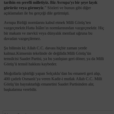
tarihin en şerefli mille­tiyiz. Biz Avrupa'yı bir şeye layık
görürüz veya görme­yiz
.” Sözleri ve bunun gibi diğer
açıklamaları ile bu gerçeği dile getirmişti.
Avrupa Birliği normlarını kabul etmek Milli Görüş’ten
vazgeçmektir.Hatta İslâm’ın normlarınından vazgeçmektir. Hiç
bir makam ve mevkii veya dünyalık menfaat uğruna bu
davadan vazgeçilemez.
Şu bilinsin ki; Allah C.C. davası hiçbir zaman yerde
kalmaz.Kimsenin tekelinde de değilidir.Milli Görüş’ün
temsilcisi Saadet Partisi, ya bu yanlıştan geri döner, ya da Milli
Görüş’ü temsil hakkını kaybeder.
Moğollarla işbirliği yapan Selçuklu’dan bu emaneti geri alıp,
400 çadırlı Osmanlı’ya veren Kadir-i mutlak Allah C.C. Milli
Görüş’ün bayraktarlığı emanetini Saadet Partisinden alır,
başkalarına verebilir.