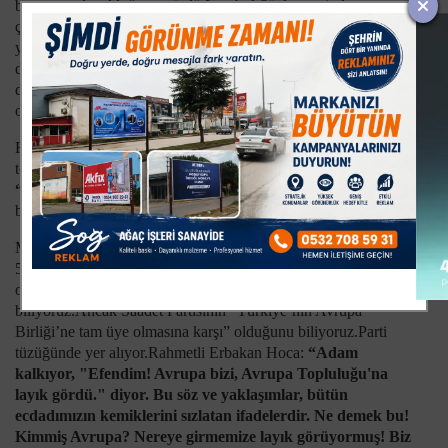
bunun yanlış olduğunu gördü.İstanbul Sözleşmesinden
çekilmesi bunun en açık göstergesi. Ancak bu girdiği yanlış
yoldan nasıl dönüleceğini bilmiyor.Avrupa normlarına göre
düzenlediği kanunları değiştirmesi gerekiyor.Fakat bunu
değiştirmeye gücü yetmiyor.Çünkü kendi içinde de muhalefet
oluşuyor.
Rahmetli Erbakan Hoca “ Denenmiş, tecrübe edilmiş bir daha
tecrübe edilmez denenmez” derdi. Peygamberimiz S.A.V. ise
“Müslüman bir delikten iki defa sokulmaz, ısırılmaz”
buyurmuştur.
Millet ittifakının oluşturan ve Saadet Partisi dışında kalan diğer
5 siyasi partinin “Türkiye’nin Avrupa Birliği’ne tam üye
olması gerekir” fikir ve düşüncesi içinde olduğunu
biliyoruz.Ancak Saadet Partisinin “Türkiye’nin Avrupa
Birliği’ne tam üye olmasına karşı” olduğunu biliyoruz.Parti
tüzüğünde yer alıyor.Rahmetli Erbakan Hoca:
“Adam
kalkıyor, "Efendim! Avrupa bizi, Avrupa Topluluğu'na
layık gördü." diyor. Bu söz ve yaklaşımlar, bütün
ecdadımızın kemiklerini sızlatan ifadelerdir. Ne demek bu!
Kimmiş Avrupa? Nereye gir­memize layık görüyormuş! Biz