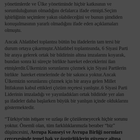
yönetimlerde ve Ülke yönetiminde hiçbir katkısının ve
sorumluluğunun olmadığını defalarca ifade etmişti.Seçim
işbirliğinin seçimlere yakın olabileceğini ve bunun şimdiden
konuşulmasının yararlı olmadığını ifade eden açıklamaları
olmuştu.
Ancak Ahlatlıbel toplantısı bütün bu ifadelerin tam tersi bir
durum ortaya çıkarmıştır.Ahlatlıbel toplantısında, 6 Siyasi Parti
bir araya gelerek ortak bir bildirinin altına imzalarını koyarak,
bundan sonra ki süreçte birlikte hareket edeceklerini ilan
etmişlerdir.Ülkemizin sorunlarını çözmek için Siyasi Partilerin
birlikte hareket etmelerinde de bir sakınca yoktur.Ancak
Ülkemizin sorunlarını çözmek için bir araya gelen Millet
İttifakının kabul ettikleri çözüm reçetesi yanlıştır..6 Siyasi Parti
Liderinin imzaladığı ve yayınladıkları ortak bildiride yer alan
şu ifadeler daha başlarken büyük bir yanlışın içinde olduklarını
göstermektedir.
“
Türkiye'nin istişare ve uzlaşı ile çözülemeyecek hiçbir sorunu
yoktur. Önemli olan, tüm farklılıklarımızla beraber “biz”
düşüncesini,
Avrupa Konseyi ve Avrupa Birliği normları
çerçevesinde
temel hak ve özgürlüklerin güvence altına