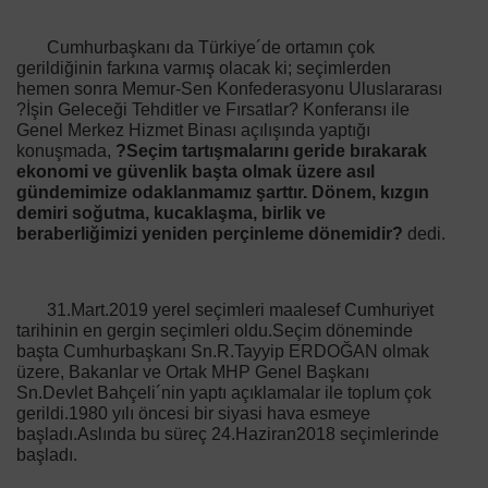
Cumhurbaşkanı da Türkiye´de ortamın çok
gerildiğinin farkına varmış olacak ki; seçimlerden
hemen sonra Memur-Sen Konfederasyonu Uluslararası
?İşin Geleceği Tehditler ve Fırsatlar? Konferansı ile
Genel Merkez Hizmet Binası açılışında yaptığı
konuşmada,
?Seçim tartışmalarını geride bırakarak
ekonomi ve güvenlik başta olmak üzere asıl
gündemimize odaklanmamız şarttır. Dönem, kızgın
demiri soğutma, kucaklaşma, birlik ve
beraberliğimizi yeniden perçinleme dönemidir?
dedi.
31.Mart.2019 yerel seçimleri maalesef Cumhuriyet
tarihinin en gergin seçimleri oldu.Seçim döneminde
başta Cumhurbaşkanı Sn.R.Tayyip ERDOĞAN olmak
üzere, Bakanlar ve Ortak MHP Genel Başkanı
Sn.Devlet Bahçeli´nin yaptı açıklamalar ile toplum çok
gerildi.1980 yılı öncesi bir siyasi hava esmeye
başladı.Aslında bu süreç 24.Haziran2018 seçimlerinde
başladı.