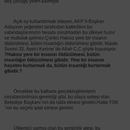
beş çocuğu yetim kalmıştır.
Açık oy kullandırmak isteyen, AKP´li Başkan
Adayının yeğenleri tarafından katledilen bu
vatandaşlarımızın hesabı sorulmadan bu ülkeye huzur
ve mutluluk gelmez.Çünkü Haksız yere bir insanın
öldürülmesi, bütün insanlığın öldürülmesi gibidir. Maide
Suresi 32. Ayet-i Kerime´de Allah C.C.şöyle buyuruyor:
?Haksız yere bir insanın öldürülmesi, bütün
insanlığın öldürülmesi gibidir. Yine bir insanın
hayatını kurtarmak da, bütün insanlığı kurtarmak
gibidir.?
Öncelikle bu katliamı gerçekleştirenlerin
cezalandırılması gerektiği gibi, bu olaya sebep olan
Belediye Başkanı´nın da istifa etmesi gerekir.Hatta YSK
´nın bu seçimi iptal etmesi gerekir.
Ülkemizi sarmış olan bu gerginlik ateşi, bu