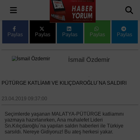
Paylas
Paylas
Paylas
Paylas
Paylas
İsmail Özdemir
PÜTÜRGE KATLİAMI VE KILIÇDAROĞLU´NA SALDIRI
23.04.2019 09:37:00
Seçimlerde yaşanan MALATYA-PÜTÜRGE katliamını
yazmaya hazırlanırken, Ana muhalefet Lideri
Sn.Kılıçdaroğlu´na yapılan saldırı haberleri ile Türkiye
sarsıldı. Nereye Gidiyoruz! Bu ateş herkesi yakar.