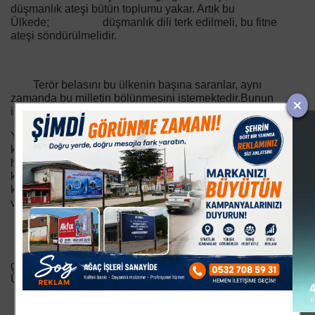
düşmanlık ateşi bütün toplumu yakar. Artık bu
Ülkede; düşmanlık dili terk edilmeli, bu fitne
ateşi söndürülmelidir.
Terör belasını bu ülkenin başına saranlar, aynı
zamanda bu milletin bölünmesini istemektedir.Bunun
için;
Yıllardır Sağcı-solcu,Kürt-Türk, Laik-Anti-laik, gibi
kavramlarla bu Milleti bölmeye gayret ettiler. Onların bu
hedeflerine hizmet edecek söylemler ve eylemlerden
kaçınmak Cumhurbaşkanı´ndan en alttaki memuruna
kadar, yine Toplumumuzun her kesimine, her
vatandaşımıza düşen en önemli görevdir.
Ülkemizin Yer altı ve yer üstü kaynaklarını ele
geçirmek isteyen Emperyalistlerin en büyük silahı, bu
Ülkenin İnsanlarını birbirine düşürmektir.