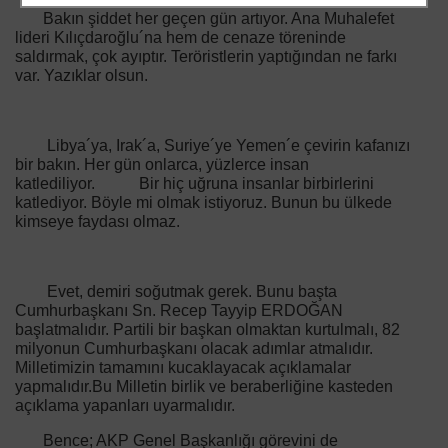
Bakın şiddet her geçen gün artıyor. Ana Muhalefet
lideri Kılıçdaroğlu´na hem de cenaze töreninde
saldırmak, çok ayıptır. Teröristlerin yaptığından ne farkı
var. Yazıklar olsun.
Libya´ya, Irak´a, Suriye´ye Yemen´e çevirin kafanızı
bir bakın. Her gün onlarca, yüzlerce insan
katlediliyor. Bir hiç uğruna insanlar birbirlerini
katlediyor. Böyle mi olmak istiyoruz. Bunun bu ülkede
kimseye faydası olmaz.
Evet, demiri soğutmak gerek. Bunu başta
Cumhurbaşkanı Sn. Recep Tayyip ERDOĞAN
başlatmalıdır. Partili bir başkan olmaktan kurtulmalı, 82
milyonun Cumhurbaşkanı olacak adımlar atmalıdır.
Milletimizin tamamını kucaklayacak açıklamalar
yapmalıdır.Bu Milletin birlik ve beraberliğine kasteden
açıklama yapanları uyarmalıdır.
Bence; AKP Genel Başkanlığı görevini de