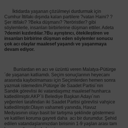
İktidarda yaşanan çözülmeyi durdurmak için
Cumhur İttifakı dışında kalan partilere ?vatan Haini? ?
Şer ittifakı? ?Beka düşmanı? ?teröristler? gibi
söylemlerle, insanları birbirlerine düşman ettiler. Adeta
?demiri kızdırdılar.?Bu ayrıştırıcı, ötekileştiren ve
insanları birbirine düşman eden söylemler sonucu
çok acı olaylar maalesef yaşandı ve yaşanmaya
devam ediyor.
Bunlardan en acı ve üzüntü veren Malatya-Pütürge
´de yaşanan katliamdı. Seçim sonuçlarının heyecanı
arasında kaybolmaması için Seçimlerden hemen sonra
yazmak istemedim.Pütürge´de Saadet Partisi´nin
Sandık görevlisi iki vatandaşımız maalesef hunharca
katledilmiştir.AKP´li Belediye Başkan Adayı´nın
yeğenleri tarafından iki Saadet Partisi görevlisi vahşice
katledilmiştir.Olayın vahameti yanında, Havuz
Medyasının olayı basit bir tartışma şeklinde göstermesi
ve katilleri koruma gayreti daha acı bir durumdur. Şehid
edilen vatandaşlarımızdan birisinin 1-9 yaşları arası tam