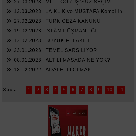
27.03.2023
MİLLÎ GÖRÜŞ’SÜZ SEÇİM
12.03.2023
LAİKLİK ve MUSTAFA Kemal’in
ASKERLERİ
27.02.2023
TÜRK CEZA KANUNU
19.02.2023
İSLÂM DÜŞMANLIĞI
12.02.2023
BÜYÜK FELAKET
23.01.2023
TEMEL SARSILIYOR
08.01.2023
ALTILI MASADA NE YOK?
18.12.2022
ADALETLİ OLMAK
Sayfa:
1
2
3
4
5
6
7
8
9
10
11