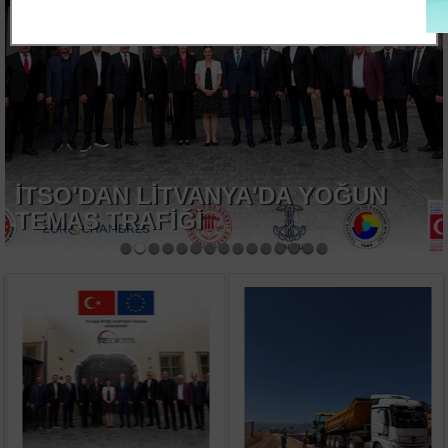
İTSO'DAN LİTVANYA'DA YOĞUN
TEMAS TRAFİĞİ