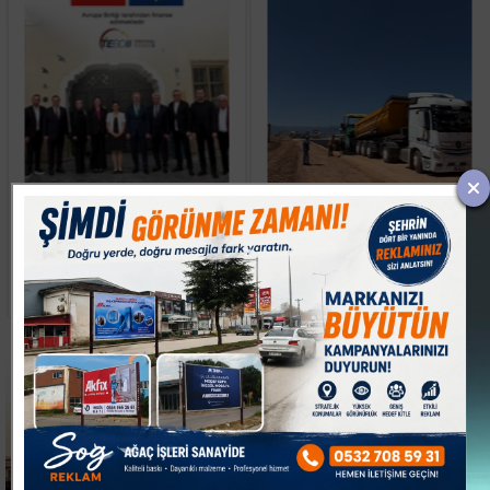
İTSO'DAN
İMOSAB OSB'DE 19
LİTVANYA'DA YOĞUN
KİLOMETRELİK SICAK
TEMAS TRAFİĞİ
ASFALT ÇALIŞMASI
BAŞLADI