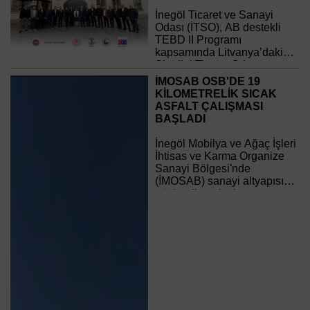
İnegöl Ticaret ve Sanayi
Odası (İTSO), AB destekli
TEBD II Programı
kapsamında Litvanya’daki
Siauliai Ticaret Odası
ortaklığıyla yürüttüğü “Dijital
İMOSAB OSB'DE 19
Bağlantı” projesi
KİLOMETRELİK SICAK
çerçevesinde Litvanya’da
ASFALT ÇALIŞMASI
kapsamlı bir program
BAŞLADI
gerçekleştirdi.
İnegöl Mobilya ve Ağaç İşleri
İhtisas ve Karma Organize
Sanayi Bölgesi'nde
(İMOSAB) sanayi altyapısını
güçlendirecek ulaşım
yatırımlarında önemli bir
aşamaya geçildi.