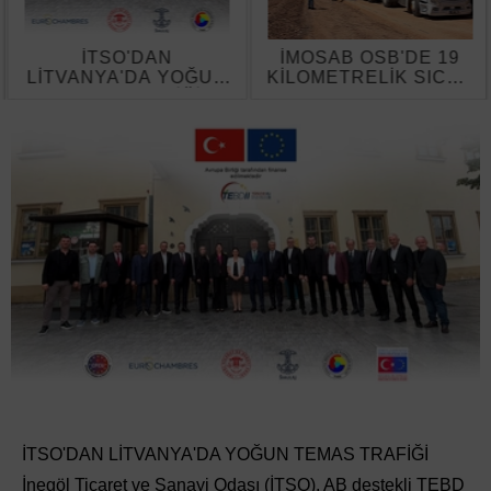
İTSO'DAN
İMOSAB OSB'DE 19
LİTVANYA'DA YOĞUN
KİLOMETRELİK SICAK
TEMAS TRAFİĞİ
ASFALT ÇALIŞMASI
BAŞLADI
İTSO'DAN LİTVANYA'DA YOĞUN TEMAS TRAFİĞİ
İnegöl Ticaret ve Sanayi Odası (İTSO), AB destekli TEBD