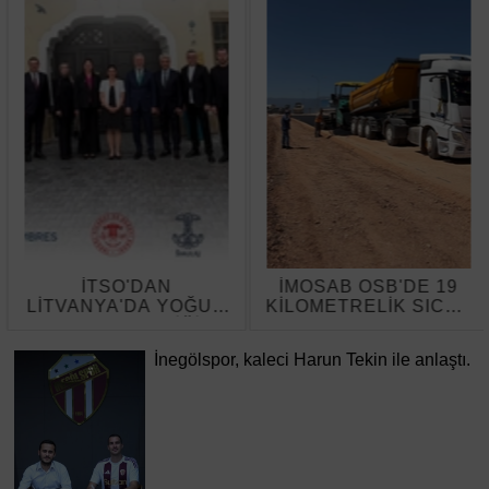
İTSO'DAN
İMOSAB OSB'DE 19
LİTVANYA'DA YOĞUN
KİLOMETRELİK SICAK
TEMAS TRAFİĞİ
ASFALT ÇALIŞMASI
BAŞLADI
İnegölspor, kaleci Harun Tekin ile anlaştı.