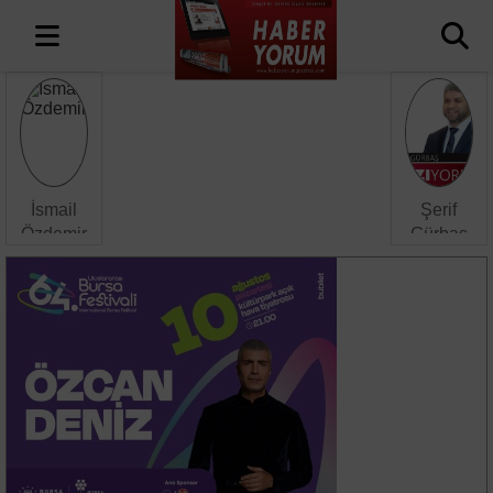
İsmail
Şerif
Özdemir
Gürbaş
FİLİSTİN
Yüzüne
GAZZE
Fener
KUDÜS-
Tutulmuş
Ü
Tavşanlar
ŞERİF
Ülkesi
MÜDAFAASI