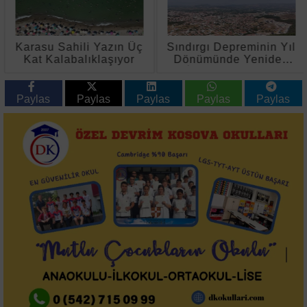
Karasu Sahili Yazın Üç
Sındırgı Depreminin Yıl
Kat Kalabalıklaşıyor
Dönümünde Yeniden
İnşa Çalışmaları
Sürüyor
Paylas
Paylas
Paylas
Paylas
Paylas