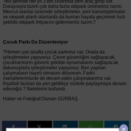
?Bu şehirde her yıl 3 bin civarında yeni araç girişi var.
Dolayısıyla bizim çok daha fazla otopark üretmemiz lazım.
Mevcut alanlar üzerinde iyileştirmeler, yeni kamulaştırmalar
ve otopark planlı alanlarda da bunları hayata geçirerek hızlı
şekilde otopark ihtiyacını gidermemiz lazım.?
Çocuk Parkı Da Düzenleniyor
?Hemen yan tarafta çocuk parkımız var. Orada da
iyileştirmeler yapıyoruz. Çevre güvenliğini sağlayacak,
çocuklarımızın güvenli şekilde oynamalarını sağlayacak
dokunuşlarla iyileştirmeler yapıyoruz. Ben yapılan
çalışmaların hayırlı olmasını diliyorum. Farklı
mahallelerimizde de devam eden çalışmalarımız var.
İnşallah bunları da yeri geldikçe sizlerle paylaşmaya devam
edeceğiz.? İfadelerini kullandı.
Haber ve Fotoğraf:Osman GÜRBAŞ