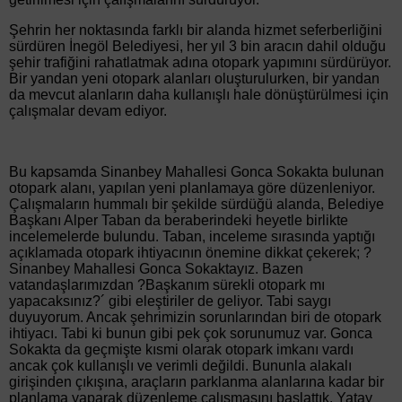
Şehrin her noktasında farklı bir alanda hizmet seferberliğini
sürdüren İnegöl Belediyesi, her yıl 3 bin aracın dahil olduğu
şehir trafiğini rahatlatmak adına otopark yapımını sürdürüyor.
Bir yandan yeni otopark alanları oluşturulurken, bir yandan
da mevcut alanların daha kullanışlı hale dönüştürülmesi için
çalışmalar devam ediyor.
Bu kapsamda Sinanbey Mahallesi Gonca Sokakta bulunan
otopark alanı, yapılan yeni planlamaya göre düzenleniyor.
Çalışmaların hummalı bir şekilde sürdüğü alanda, Belediye
Başkanı Alper Taban da beraberindeki heyetle birlikte
incelemelerde bulundu. Taban, inceleme sırasında yaptığı
açıklamada otopark ihtiyacının önemine dikkat çekerek; ?
Sinanbey Mahallesi Gonca Sokaktayız. Bazen
vatandaşlarımızdan ?Başkanım sürekli otopark mı
yapacaksınız?´ gibi eleştiriler de geliyor. Tabi saygı
duyuyorum. Ancak şehrimizin sorunlarından biri de otopark
ihtiyacı. Tabi ki bunun gibi pek çok sorunumuz var. Gonca
Sokakta da geçmişte kısmi olarak otopark imkanı vardı
ancak çok kullanışlı ve verimli değildi. Bununla alakalı
girişinden çıkışına, araçların parklanma alanlarına kadar bir
planlama yaparak düzenleme çalışmasını başlattık. Yatay