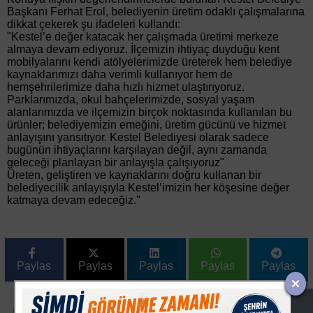
Başkanı Ferhat Erol, belediyenin üretim odaklı çalışmalarına
dikkat çekerek şu ifadeleri kullandı:
"Kestel’e değer katacak her çalışmada üretimi merkeze
almaya devam ediyoruz. İlçemizin ihtiyaç duyduğu kent
mobilyalarını kendi atölyelerimizde üreterek hem belediye
kaynaklarımızı daha verimli kullanıyor hem de
hemşehrilerimize daha hızlı hizmet ulaştırıyoruz.
Parklarımızda, okul bahçelerimizde, sosyal yaşam
alanlarımızda ve ilçemizin birçok noktasında kullanılan bu
ürünler; belediyemizin emeğini, üretim gücünü ve hizmet
anlayışını yansıtıyor. Kestel Belediyesi olarak sadece
bugünün ihtiyaçlarını karşılayan değil, aynı zamanda
geleceği planlayan bir anlayışla çalışıyoruz"
Üreten, geliştiren ve kaynaklarını doğru kullanan bir
belediyecilik anlayışıyla Kestel’imizin her köşesine değer
katmaya devam edeceğiz."
Paylas
Paylas
Paylas
Paylas
Paylas