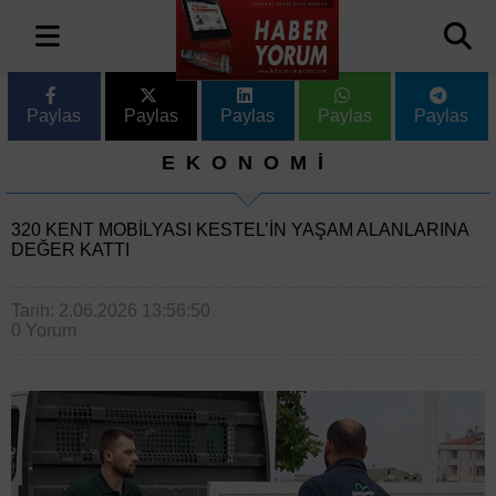
Paylas
Paylas
Paylas
Paylas
Paylas
EKONOMİ
320 KENT MOBILYASI KESTEL’IN YAŞAM ALANLARINA
DEĞER KATTI
Tarih: 2.06.2026 13:56:50
0 Yorum