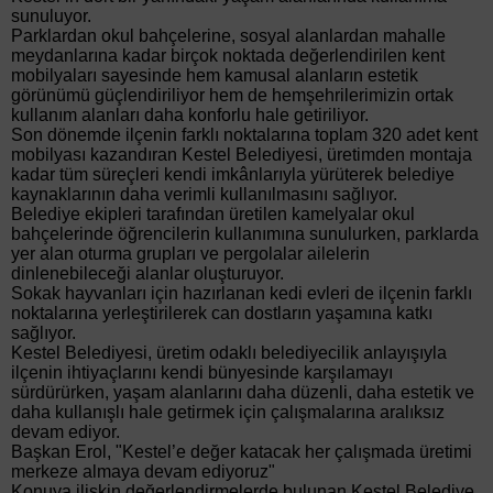
sunuluyor.
Parklardan okul bahçelerine, sosyal alanlardan mahalle
meydanlarına kadar birçok noktada değerlendirilen kent
mobilyaları sayesinde hem kamusal alanların estetik
görünümü güçlendiriliyor hem de hemşehrilerimizin ortak
kullanım alanları daha konforlu hale getiriliyor.
Son dönemde ilçenin farklı noktalarına toplam 320 adet kent
mobilyası kazandıran Kestel Belediyesi, üretimden montaja
kadar tüm süreçleri kendi imkânlarıyla yürüterek belediye
kaynaklarının daha verimli kullanılmasını sağlıyor.
Belediye ekipleri tarafından üretilen kamelyalar okul
bahçelerinde öğrencilerin kullanımına sunulurken, parklarda
yer alan oturma grupları ve pergolalar ailelerin
dinlenebileceği alanlar oluşturuyor.
Sokak hayvanları için hazırlanan kedi evleri de ilçenin farklı
noktalarına yerleştirilerek can dostların yaşamına katkı
sağlıyor.
Kestel Belediyesi, üretim odaklı belediyecilik anlayışıyla
ilçenin ihtiyaçlarını kendi bünyesinde karşılamayı
sürdürürken, yaşam alanlarını daha düzenli, daha estetik ve
daha kullanışlı hale getirmek için çalışmalarına aralıksız
devam ediyor.
Başkan Erol, "Kestel’e değer katacak her çalışmada üretimi
merkeze almaya devam ediyoruz"
Konuya ilişkin değerlendirmelerde bulunan Kestel Belediye