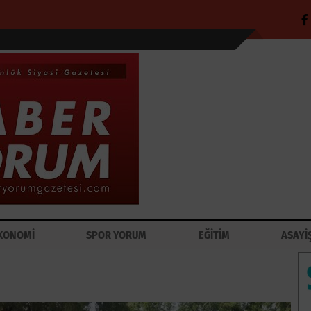
KONOMİ
SPOR YORUM
EĞİTİM
ASAYİ