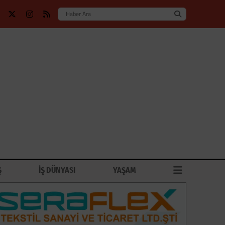
Ş
İŞ DÜNYASI
YAŞAM