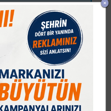
IST 100
DOLAR
EURO
GRAM ALTIN
Ç. ALTIN
7589,91
47,68
55,13
6659,69
10644,48
%-0,08
% 0,18
% 0,32
% 2,59
% 2,09