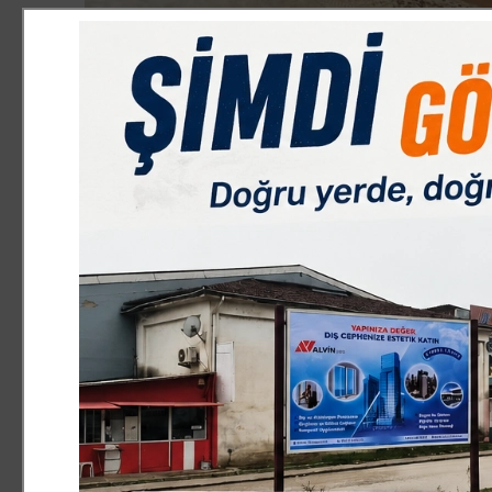
SİYASET
9.06.2025 18:13:00
0
Paylas
Paylas
AK Parti Genel Merkezinin Türkiye genelinde eş zamanlı 
Programı” kapsamında,
AK Parti İnegöl İlçe Teşkilatı Kurban Bayramı’nda anlamlı 
bulunan İlçe Başkanı Mustafa Durmuş, şu ifadelere yer v
annesi Münire Teyzemizi ziyaret ederek bayramını en kal
Aziz şehitlerimizin emanetlerine sahip çıkmak, onlara y
Cumhurbaşkanımız Sayın Recep Tayyip Erdoğan’ın liderliğ
yanında olmaya da devam edecektir.”
İlçe Başkanı Durmuş’un öncülüğünde, teşkilat mensuplar
yaşayan şehit aileleri ve gaziler evlerinde ziyaret ediler
emanetlerine gösterilen vefa duygusu ve gazilere duyu
kapsamında ayrıca İnegöl Muharip Gaziler Derneği Temsilc
teşkilat mensupları, gazilere teşekkürlerini iletip bayram
İlçe teşkilatı bayram boyunca yalnızca şehit ve gazi aile