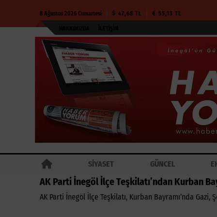
8 Ağustos 2026 Cumartesi
47,68 TL
55,13 TL
HAKKIMIZDA
İLETIŞIM
SİYASET
GÜNCEL
E
AK Parti İnegöl İlçe Teşkilatı’ndan Kurban Bay
AK Parti İnegöl İlçe Teşkilatı, Kurban Bayramı’nda Gazi, Şeh