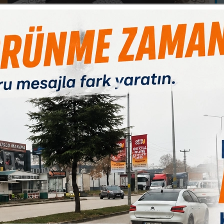
Paylas
Paylas
Paylas
olarak sürdürdüğü “Gazi ve Şehit Aileleriyle Bayramlaşma
B
ziyaretler gerçekleştirdi. Ziyaretlerle ilgili açıklamalarda
1
erdi: “Vatan uğruna evladını toprağa veren şehidimizin kıymetli
bi duygularımızla tebrik ettik.
alnız olmadıklarını hissettirmek en büyük sorumluluğumuzdur.
inde, devletimiz her daim şehit ailelerinin yanındadır,
ının katılımıyla yapılan bayramlaşma programında; ilçede
ek bayramları tebrik edildi. Ziyaretlerde, aziz şehitlerin
lan minnet kamuoyuyla paylaşıldı. Bayramlaşma programı
iliği de ziyaret edildi. Dernek üyeleriyle bir araya gelen
larını kutladı.
lerini değil, aynı zamanda ilçedeki yaşlı vatandaşları da