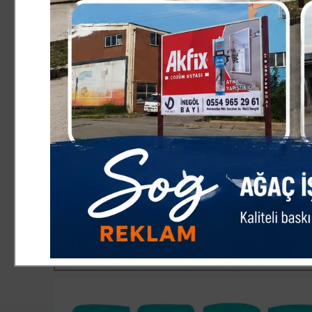
unutmadı. Gerçekleştirilen ev ziyaretlerinde yaşlıların el
Teşkilat yetkilileri, yaşlıların toplumun irfanı ve hafı
edeceklerini ifade etti. AK Parti İnegöl İlçe Teşkilatı’n
birlik ve kardeşliği pekiştirmektir. Aziz şehitlerimizi ra
ailelerinin ve tüm büyüklerimizin bayramını yürekten kutl