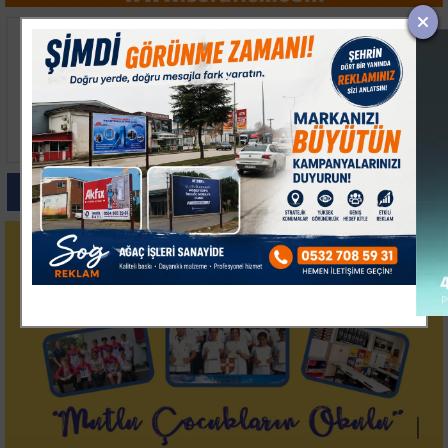
Keşan’da İki Otomobil
Avcılar'da Balık
Çarpıştı, 9 Kişi
Tutarken Denize Düşen
Yaralandı
74 Yaşındaki Adam
Hayatını Kaybetti
Paylas
Paylas
Paylas
Paylas
Paylas