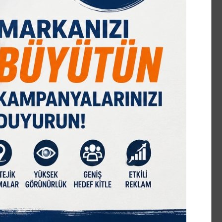
IST 100
DOLAR
EURO
GRAM ALTIN
Ç. ALTIN
7589,91
47,70
55,17
6673,22
10644,48
%-0,08
% 0,16
% 0,29
% 2,79
% 2,09