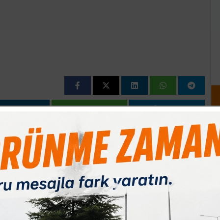
Paylas
Paylas
Paylas
i Fatih Yavuz, teknik heyetin raporu doğrultusundan ihtiyaç
i.
sezonunda takımımızın eksik olduğu bölgeleri takıma katkı
alışıyoruz. Ekim ayında başlayacak olan Süper Amatör Kümede
irdik. Eksik bölgelerimize transfer çalışmalarımız devam
futbola İnegölspor altyapısında başladı. Sırasıyla
nçlergücüspor, Doğanspor ve son olarak da geçtiğimiz sezon