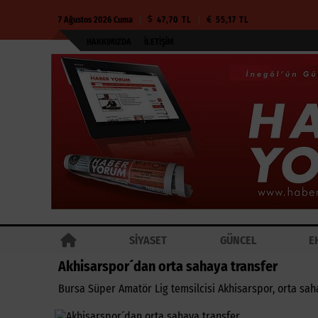
7 Ağustos 2026 Cuma
47,70 TL
55,17 TL
HAKKIMIZDA
İLETIŞIM
SİYASET
GÜNCEL
E
Akhisarspor´dan orta sahaya transfer
Bursa Süper Amatör Lig temsilcisi Akhisarspor, orta sah