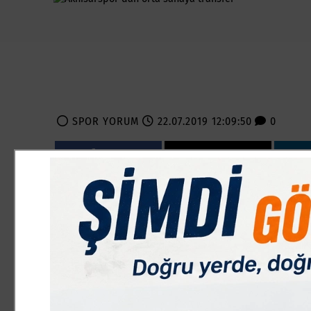
SPOR YORUM
22.07.2019 12:09:50
0
Paylas
Paylas
İmza töreninde konuşan Akhisarspor yönetim kurulu üyes
olan bölgelere takviye yapmaya devam ettiklerini söyled
Akhisarspor yönetim kurulu üyesi Fatih Yavuz;?Transfer 
sağlayacağına inandığımız oyuncularla güçlendirmeye ç
başarılı olmak istiyoruz. Samet ileorta sahamızı güçlend
ediyor.? dedi.
Ortasaha mevkiinde oynayan 1994 doğumlu Samet Arslan, 
Gençlergücüspor, Doğanspor, Yenişehir Yolörenspor, Ge
Cerrah Gençlikspor formasını giydi.