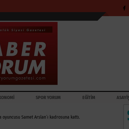
KONOMİ
SPOR YORUM
EĞİTİM
ASAYİ
a oyuncusu Samet Arslan´ı kadrosuna kattı.