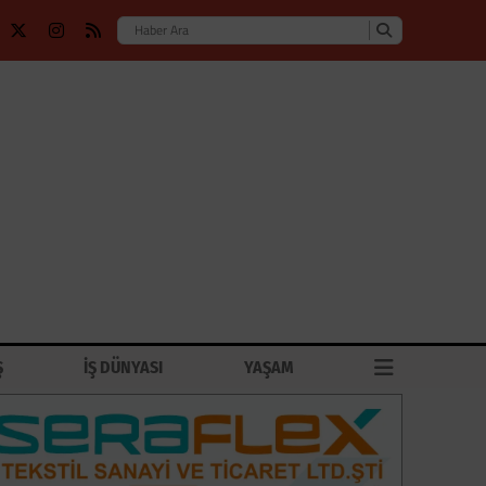
Ş
İŞ DÜNYASI
YAŞAM