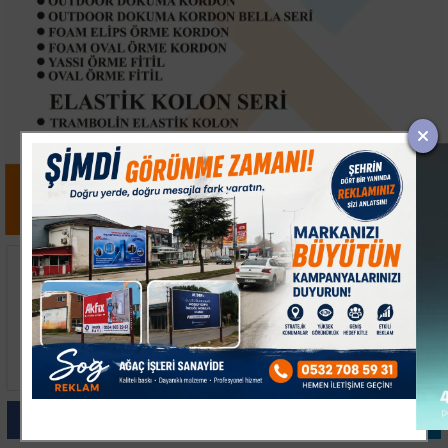
Beykoz'da Uyuşturucu
Beyoğlu'nda Kötü Koku
Operasyonu: 117 Kök
İhbarı Üzerine Evde
Hint Keneviri ve Silah
Ölü Bulundu
Ele Geçirildi
Paylas
Paylas
Paylas
Paylas
Paylas