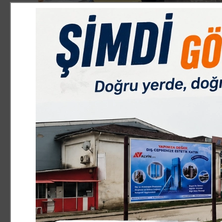
GÜNCEL
7.06.2026 17:19:00
0
Paylas
Paylas
Yain Altuntepe yaptıpı açıklamada,Türkiye Ağaç İşleri 
bir birlik ve beraberlik içerisinde başarıyla tamamlam
Hüseyin Taklacı’nın liderliğinde oluşan yönetim kadros
Federasyon Yönetim Kurulu üyeliğine layık gören, güven
Taklacı’ya teşekkürlerimi sunuyorum.
Genel Kurulumuza katılarak demokrasinin ve teşkilatımız
başkanlarımıza, yönetim kurulu üyelerimize ve delegele
sektörümüzün karşı karşıya bulunduğu sorunları, beklen
iyi biliyoruz. Bu bilinçle; esnaf ve sanatkârlarımızın h