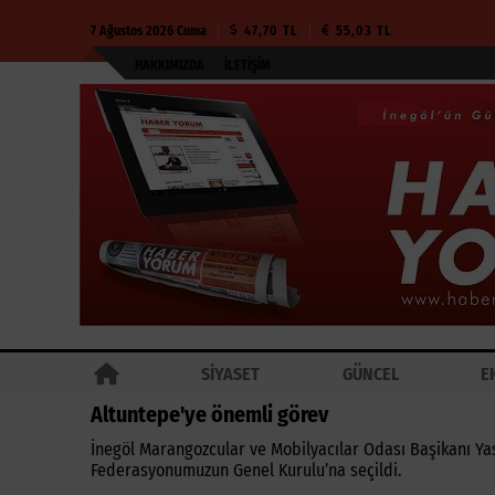
7 Ağustos 2026 Cuma
47,70 TL
55,03 TL
HAKKIMIZDA
İLETIŞIM
SİYASET
GÜNCEL
E
Altuntepe'ye önemli görev
İnegöl Marangozcular ve Mobilyacılar Odası Başikanı Yasi
Federasyonumuzun Genel Kurulu’na seçildi.