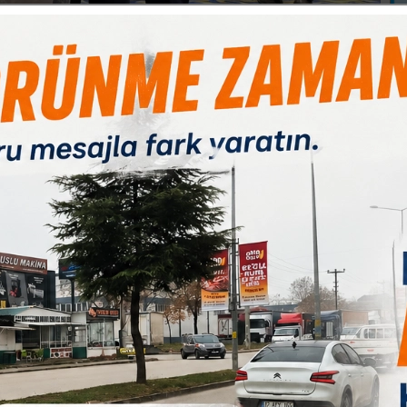
B
Paylas
Paylas
Paylas
Esnaf ve Sanatkârları Federasyonumuzun Genel Kurulu’nu büyük
ış bulunuyoruz.Genel Kurul sonucunda, Genel Başkanımız
unda yer almaktan büyük bir onur ve gurur duyuyorum. Şahsımı
 ve desteklerini esirgemeyen Genel Başkanımız Hüseyin
ın gücüne katkı sağlayan ülkemizin dört bir yanındaki oda
rimize gönülden teşekkür ediyorum. Mobilya ve ağaç işleri
tileri ve çözüm bekleyen konuları sahadan gelen biri olarak çok
aklarını korumak, sektörümüzün gelişimine katkı sağlamak ve