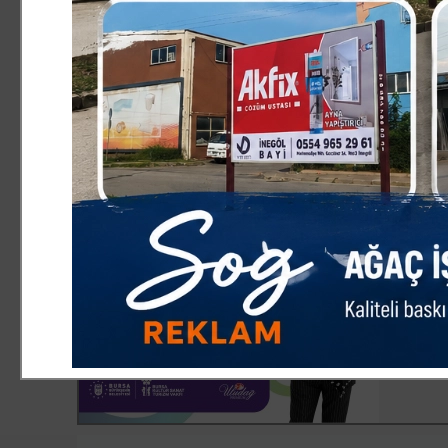
mesleğimizin geleceğini daha güçlü temeller üzerine in
İnegöl’ün üretim gücünü, mobilya sektöründeki birikimini
etmeyi sürdüreceğiz. Sektörümüzün rekabet gücünü artır
sorunlarının çözümü için mücadelemizi kararlılıkla sürd
Bu görevi bizlere layık gören herkese bir kez daha teş
çalışacağımızı ifade ediyorum.'dedi.