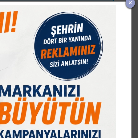
IST 100
DOLAR
EURO
GRAM ALTIN
Ç. ALTIN
17622,53
47,70
55,03
6620,43
10561,04
%0,11
% 0,17
% 0,04
% 1,98
% 1,31