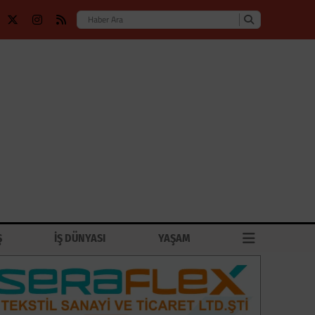
Ş
İŞ DÜNYASI
YAŞAM