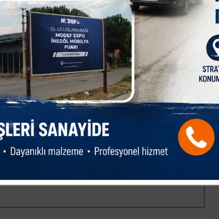
şa etmek için var gücümüzle çalışmaya devam edeceğiz.
 ve esnafımızın taleplerini Ankara’da en güçlü şekilde temsil
acak, üreticimizin önünü açacak ve meslektaşlarımızın
üreceğiz.
ekkür ediyor, gösterilen güvene layık olmak adına durmadan