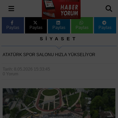
Paylas
Paylas
Paylas
Paylas
Paylas
SİYASET
ATATÜRK SPOR SALONU HIZLA YÜKSELIYOR
Tarih: 8.05.2026 15:33:45
0 Yorum