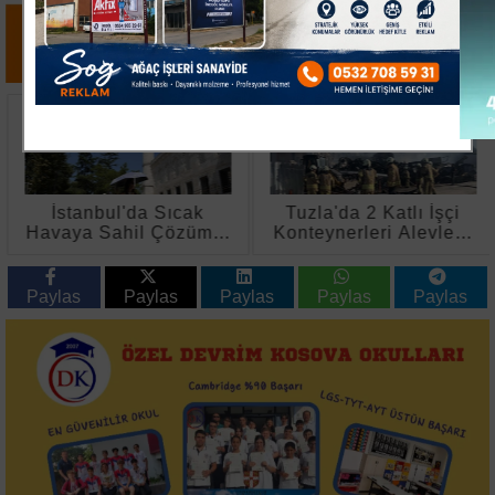
İstanbul'da Sıcak
Tuzla'da 2 Katlı İşçi
Havaya Sahil Çözümü:
Konteynerleri Alevlere
Kireçburnu'nda Antalya
Teslim Oldu
Yoğunluğu
Paylas
Paylas
Paylas
Paylas
Paylas