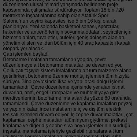
düzenlenen ulusal mimari yarışmada belirlenen proje
kapsamında çalışmalar sürdürülüyor. Toplam 18 bin 720
metrekare inşaat alanına sahip olan Atatürk Spor
Salonu’nun seyirci kapasitesi ise 5 bin 16 kişi olarak
planlanıyor. Yeni salonda basketbol sahası, sporcular,
hakemler ve antrenörler için soyunma odaları, seyirciler için
hizmet alanları, tuvaletler, büfeler, geniş dolaşım alanları,
yönetim ofisleri ve idari bölüm için 40 araç kapasiteli kapalı
otopark yer alacak.
Çatı işlemleri başladı
Betonarme imalatları tamamlanan yapıda, çevre
düzenlemeye ait betonarme imalatlar ise devam ediyor.
Çelik çatı taşıyıcı sistem imalatlarına ait tüm malzeme alana
getirilirken, betonarme üzerine montaj işlemleri tüm hızıyla
sürüyor. Bina çevresinde iksa ve yapı arası dolgu işlemi
tamamlandı. Çevre düzenleme içerisinde yer alan istinat
duvarları, amfi, engelli rampaları ve muhtelif yaya giriş
merdivenlerinin betonarme imalatları da yüzde 80 oranında
tamamlandı. Çevre düzenleme ve kaplama imalatları peyzaj
ve yapının kalan ince imalatları ile iç ve dış tüm elektrik
tesisatı işlemleri devam ediyor. İç cephe duvar imalatları, çatı
kaplaması, cephe imalatları, alüminyum giydirme, prekast
kaplama ve diğer dış cephe sıva-boya işlemlerinin sürdüğü
inşaatta, mantolama işleriyle gezilebilir teraslara ait tüm
yalıtım ve koruma imalatları, mekanik tesisat işleri, sıhhı