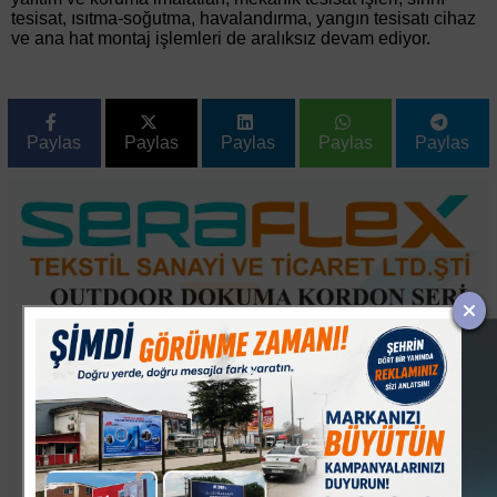
tesisat, ısıtma-soğutma, havalandırma, yangın tesisatı cihaz
ve ana hat montaj işlemleri de aralıksız devam ediyor.
Paylas
Paylas
Paylas
Paylas
Paylas