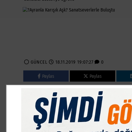
GÜNCEL
18.11.2019 19:07:27
0
Paylas
Paylas
Yargı Akademinin sponsor olduğu ?UĞULTU´ Sanat Derneği
Aşk? isimli yetişkin tiyatro oyununu Yargı Akademi öğren
oyuncuları tarafından yazılan ve sahneye taşınan oyun,
Üniversite öğrencilerinin ve İnegöllü vatandaşların ilgisi
ara verilen tiyatro gösterisi büyük beğeni topladı.
STOCKHOLM SENDROMU ANLATILDI
İnegöl Kent Müzesi çok amaçlı salonunda Cumartesi günü 1