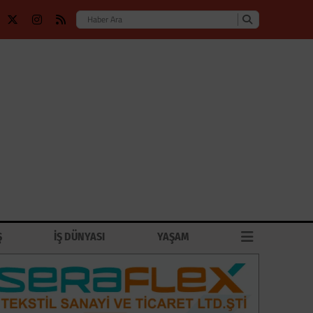
Ş
İŞ DÜNYASI
YAŞAM