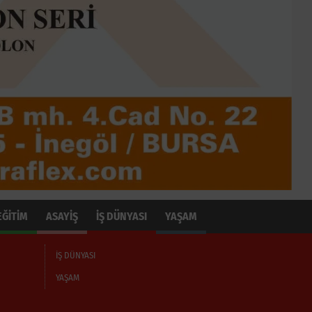
EĞİTİM
ASAYİŞ
İŞ DÜNYASI
YAŞAM
İŞ DÜNYASI
YAŞAM