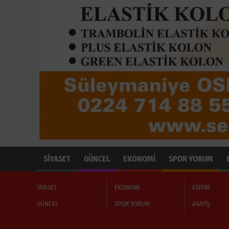
SİYASET
GÜNCEL
EKONOMİ
SPOR YORUM
SİYASET
EKONOMİ
EĞİTİM
GÜNCEL
SPOR YORUM
ASAYİŞ