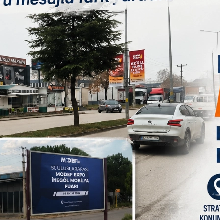
an kaleme alınan ve canlandırılan gösteride, tesadüfen
bir kadının hayat hikayesini ve kadınla evlenmek istemeyen
i kadına aşık olduğu ve kadının öldüğünde kadını sevdiğinin
li oyunda, salonu dolduran tiyatro severler gösteriyi ilgiyle
maları arasında orta halli bir ailenin mutlu mutsuz hayat
 kimi zaman ise hüzünlendiren oyun, salondaki vatandaşlardan
B
t Derneği ekibini gösterdikleri performanstan dolayı ayakta