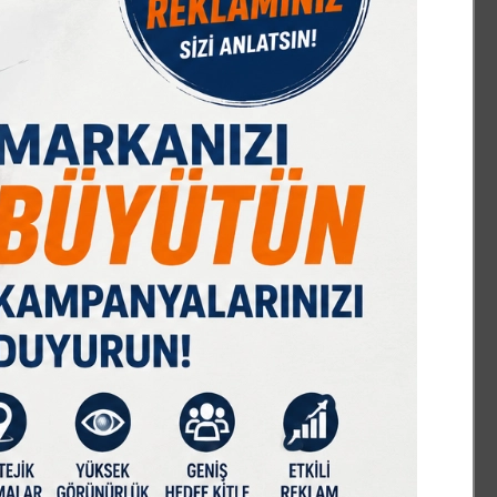
IST 100
DOLAR
EURO
GRAM ALTIN
Ç. ALTIN
17618,76
47,70
55,03
6616,20
10563,25
%0,09
% 0,17
% 0,03
% 1,92
% 1,31