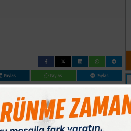
Paylas
Paylas
Paylas
 tarafından düzenlenen tiyatro gösterisi ?Ayranla Karışık
cileriyle buluşturuldu. ?UĞULTU´ Sanat Derneği tiyatro
 Cumartesi akşamı Sanatseverlerin beğenisine sunuldu. Oyuna
 yoğun olurken, salonda atılan kahkahalar dolayısı ile sık sık
9.00´da gerçekleştirilen gösteriye, ilçe halkının ilgisi de