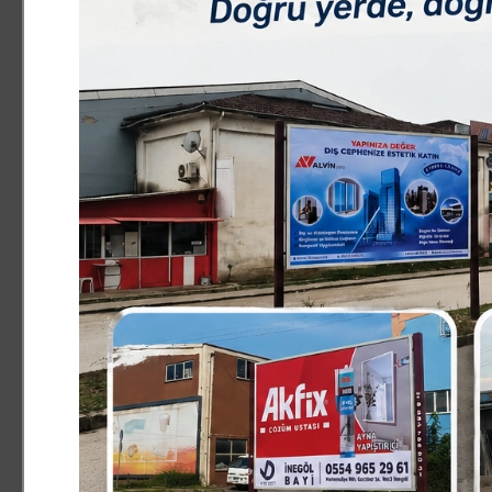
yoğun oldu. ?UĞULTU´ Sanat Derneği oyuncuları tarafınd
tanıştığı bir erkeğe aşık olarak silah zoru ile evlenen 
erkeğin aradan uzun bir zaman geçmesi sonucu evlendiğ
ortaya çıkmasını kaleme aldığı ?Ayranla Karışık Aşk? isim
izlediler. 1 buçuk saat süren oyunda; hayal-gerçek çatış
mücadelesi anlatıldı. İzleyicileri kimi zaman güldüren,
tam not aldı.
Oyun sonunda, salonu dolduran vatandaşlar UĞULTU Sana
alkışladılar.
Haber Merkezi