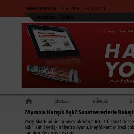
7 Ağustos 2026 Cuma
47,70 TL
55,03 TL
HAKKIMIZDA
İLETIŞIM
SİYASET
GÜNCEL
E
?Ayranla Karışık Aşk? Sanatseverlerle Buluş
Yargı Akademinin sponsor olduğu ?UĞULTU´ sanat derneği
aşk? isimli yetişkin tiyatro oyunu, İnegöl Kent Müzesi 
sunuldu. Gösteriye öğrenc