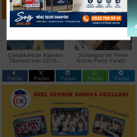
Çanakkale'de Ağustos
Sultangazi'de Temel
Taarruzu'nun 111'inci
Kazısı Panik Yarattı 4
Yılı Anıldı
Bina Tahliye Edildi
Paylas
Paylas
Paylas
Paylas
Paylas