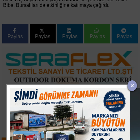
Biba, Bursalıları da etkinliğine katılmaya çağırdı.
Paylas
Paylas
Paylas
Paylas
Paylas