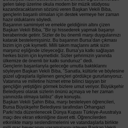
gelen talep üzerine okula modern bir müzik stüdyosu
kazandıracaklarının sözünü veren Başkan Vekili Biba,
gençlerin başarılı olmaları için destek vermeye her zaman
hazır olduklarını söyledi.
Başarının samimiyet ve emekle geldiğinin altını çizen
Başkan Vekili Biba, "Bir işi hissederek yapmak başarıyı
beraberinde getirir. Sizler de bu önemli marşı duygularınızı
katarak bestelemişsiniz. Bu başarının Bursa’dan çıkması
bizim için çok kıymetli. Milli takım maçlarını artık sizin
marşınız eşliğinde izleyeceğiz. Bursa’ya katkı sağlayan
herkes bizim için kıymetlidir. Sizler şehrimizin yanında
ülkemize de önemli bir katkı sundunuz" dedi.
Gençlerin başarılarıyla geleceğe umutla baktıklarını
söyleyen Başkan Vekili Biba, "Sanatla, kültürle ve böylesine
güzel uğraşlarla ilgilenen gençleri gördükçe gururlanıyoruz.
Vatanına ve milletine hizmet etme bilinci taşıyan bir
gençliğin yetiştiğini görmek bizlere umut veriyor. Büyükşehir
Belediyesi olarak sizlerin önünü açmaya ve her zaman
yanınızda olmaya talibiz" diye konuştu.
Başkan Vekili Şahin Biba, marşı besteleyen öğrencileri,
Bursa Büyükşehir Belediyesi tarafından Orhangazi
Parkı’nda düzenlenecek Dünya Kupası Türkiye-Avustralya
maçı dev ekran etkinliğine davet etti. Öğrencilerden
etkinlikte marşı seslendirmelerini ve vatandaşlarla birlikte
milli maç heyecanını yaşamalarını isteyen Başkan Vekili