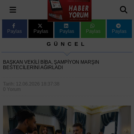
Paylas
Paylas
Paylas
Paylas
Paylas
GÜNCEL
BAŞKAN VEKILI BIBA, ŞAMPIYON MARŞIN
BESTECILERINI AĞIRLADI
Tarih: 12.06.2026 18:37:38
0 Yorum