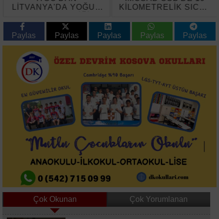
LİTVANYA'DA YOĞUN
KİLOMETRELİK SICAK
TEMAS TRAFİĞİ
ASFALT ÇALIŞMASI
BAŞLADI
Paylas
Paylas
Paylas
Paylas
Paylas
Çok Okunan
Çok Yorumlanan