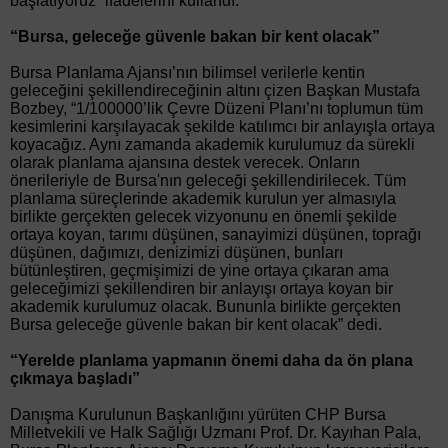
başlatıyoruz” ifadelerini kullandı.
“Bursa, geleceğe güvenle bakan bir kent olacak”
Bursa Planlama Ajansı’nın bilimsel verilerle kentin
geleceğini şekillendireceğinin altını çizen Başkan Mustafa
Bozbey, “1/100000’lik Çevre Düzeni Planı’nı toplumun tüm
kesimlerini karşılayacak şekilde katılımcı bir anlayışla ortaya
koyacağız. Aynı zamanda akademik kurulumuz da sürekli
olarak planlama ajansına destek verecek. Onların
önerileriyle de Bursa'nın geleceği şekillendirilecek. Tüm
planlama süreçlerinde akademik kurulun yer almasıyla
birlikte gerçekten gelecek vizyonunu en önemli şekilde
ortaya koyan, tarımı düşünen, sanayimizi düşünen, toprağı
düşünen, dağımızı, denizimizi düşünen, bunları
bütünleştiren, geçmişimizi de yine ortaya çıkaran ama
geleceğimizi şekillendiren bir anlayışı ortaya koyan bir
akademik kurulumuz olacak. Bununla birlikte gerçekten
Bursa geleceğe güvenle bakan bir kent olacak” dedi.
“Yerelde planlama yapmanın önemi daha da ön plana
çıkmaya başladı”
Danışma Kurulunun Başkanlığını yürüten CHP Bursa
Milletvekili ve Halk Sağlığı Uzmanı Prof. Dr. Kayıhan Pala,