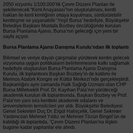
2050 vizyonlu 1/100.000’lik Çevre Düzeni Planları ile
şekillenecek “Kent Anayasası”nın oluşturulması, kentli
hakları ile kent kimliğinin ortaya koyulması, sürdürülebilir
kentleşme ve yaşanabilir ‘Yeşil Bursa’ hedefiyle, Büyükşehir
Belediye Başkanı Mustafa Bozbey öncülüğünde kurulan
Bursa Planlama Ajansı, Bursa’nın geleceği için yeni bir
sayfa açıyor.
Bursa Planlama Ajansı Danışma Kurulu’ndan ilk toplantı
Bilimsel ve veriye dayalı çalışmalar yürüterek kentin gelecek
vizyonuna uygun politikaların belirlenmesine katkı sağlamak
hedefiyle oluşturulan Bursa Planlama Ajansı Danışma
Kurulu, ilk toplantısını Başkan Bozbey’in de katılımı ile
Merinos Atatürk Kongre ve Kültür Merkezi’nde gerçekleştirdi.
Başkanlığını aynı zamanda Halk Sağlığı Uzmanı olan CHP
Bursa Milletvekili Prof. Dr. Kayıhan Pala’nın yürüteceği
akademik kurulun ilk toplantısında, Başkan Bozbey ve Prof.
Pala’nın yanı sıra kentteki akademik odaların ve
üniversitelerin temsilcileri yer aldı. Büyükşehir Belediyesi
Genel Sekreteri Doç Dr. Ergül Halisçelik, Genel Sekreter
Yardımcıları Mehmet Yıldız ve Mehmet Tözün Bingöl’ün de
katıldığı ilk toplantıda, ‘Çevre Düzeni Planları’na ilişkin
bugüne kadar yapılanlar ele alındı.