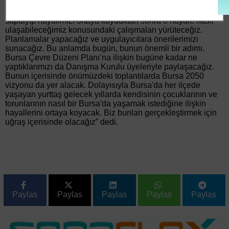
İkinci olarak nasıl bir Bursa hayalimiz olduğunu ortaya
koyacağız, 17 ilçeyle birlikte. Üçüncü olarak da durumu
saptayıp hayalimizi ortaya koyduktan sonra o hayale nasıl
ulaşabileceğimiz konusundaki çalışmaları yürüteceğiz.
Planlamalar yapacağız ve uygulayıcılara önerilerimizi
sunacağız. Bu anlamda bugün, bunun önemli bir adımı.
Bursa Çevre Düzeni Planı’na ilişkin bugüne kadar ne
yaptıklarımızı da Danışma Kurulu üyeleriyle paylaşacağız.
Bunun içerisinde önümüzdeki toplantılarda Bursa 2050
vizyonu da yer alacak. Dolayısıyla Bursa'da her ilçede
yaşayan yurttaş gelecek yıllarda kendisinin çocuklarının ve
torunlarının nasıl bir Bursa'da yaşamak istediğine ilişkin
hayallerini ortaya koyacak. Biz bunları gerçekleştirmek için
uğraş içerisinde olacağız” dedi.
Paylas
Paylas
Paylas
Paylas
Paylas