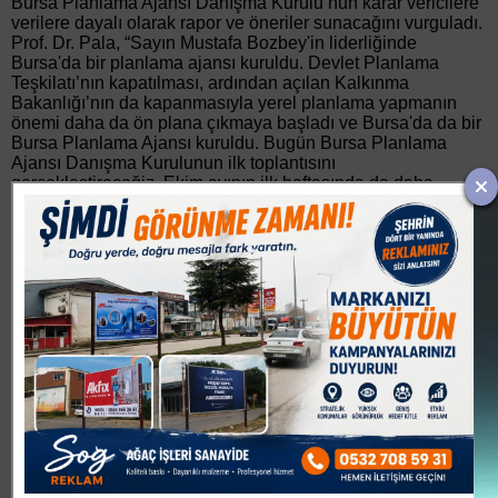
Bursa Planlama Ajansı Danışma Kurulu’nun karar vericilere
verilere dayalı olarak rapor ve öneriler sunacağını vurguladı.
Prof. Dr. Pala, “Sayın Mustafa Bozbey'in liderliğinde
Bursa'da bir planlama ajansı kuruldu. Devlet Planlama
Teşkilatı’nın kapatılması, ardından açılan Kalkınma
Bakanlığı’nın da kapanmasıyla yerel planlama yapmanın
önemi daha da ön plana çıkmaya başladı ve Bursa'da da bir
Bursa Planlama Ajansı kuruldu. Bugün Bursa Planlama
Ajansı Danışma Kurulunun ilk toplantısını
gerçekleştireceğiz. Ekim ayının ilk haftasında da daha
kapsamlı bir toplantıyla toplumun karşısına çıkacağız”
ifadelerini kullandı.
Bilimsel ve veriye dayalı çalışmalar yürütülecek
Akademik meslek odalarının temsilcileri ve bilim
insanlarından oluşan Bursa Planlama Ajansı Danışma
Kurulu’nun temel olarak üç ana hedef üzerinden
yürüdüğünü belirten Prof. Dr. Pala, “İlk hedefimiz veriye
dayalı olarak Bursa'da bir durum saptama raporu çıkarmak.
Çünkü şu anda veriler yetersiz ve Bursa'nın örneğin
sosyoekonomik eşitsizliklerinin mahallelere göre coğrafi
dağılımını bilebilecek durumda değiliz. İlk bunu yapacağız.