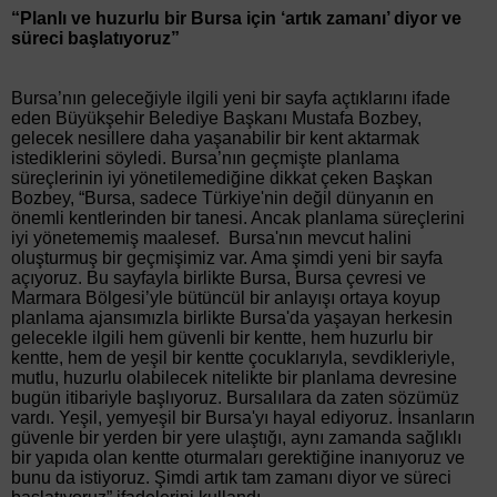
“Planlı ve huzurlu bir Bursa için ‘artık zamanı’ diyor ve
süreci başlatıyoruz”
Bursa’nın geleceğiyle ilgili yeni bir sayfa açtıklarını ifade
eden Büyükşehir Belediye Başkanı Mustafa Bozbey,
gelecek nesillere daha yaşanabilir bir kent aktarmak
istediklerini söyledi. Bursa’nın geçmişte planlama
süreçlerinin iyi yönetilemediğine dikkat çeken Başkan
Bozbey, “Bursa, sadece Türkiye'nin değil dünyanın en
önemli kentlerinden bir tanesi. Ancak planlama süreçlerini
iyi yönetememiş maalesef. Bursa'nın mevcut halini
oluşturmuş bir geçmişimiz var. Ama şimdi yeni bir sayfa
açıyoruz. Bu sayfayla birlikte Bursa, Bursa çevresi ve
Marmara Bölgesi’yle bütüncül bir anlayışı ortaya koyup
planlama ajansımızla birlikte Bursa'da yaşayan herkesin
gelecekle ilgili hem güvenli bir kentte, hem huzurlu bir
kentte, hem de yeşil bir kentte çocuklarıyla, sevdikleriyle,
mutlu, huzurlu olabilecek nitelikte bir planlama devresine
bugün itibariyle başlıyoruz. Bursalılara da zaten sözümüz
vardı. Yeşil, yemyeşil bir Bursa'yı hayal ediyoruz. İnsanların
güvenle bir yerden bir yere ulaştığı, aynı zamanda sağlıklı
bir yapıda olan kentte oturmaları gerektiğine inanıyoruz ve
bunu da istiyoruz. Şimdi artık tam zamanı diyor ve süreci