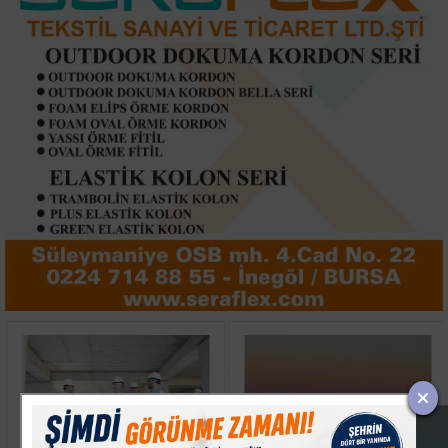
Turgutalp Kentsel
Şarköy Açıklarında İki
Dönüşümde İlk Anahtar
Yunus Cep Telefonuyla