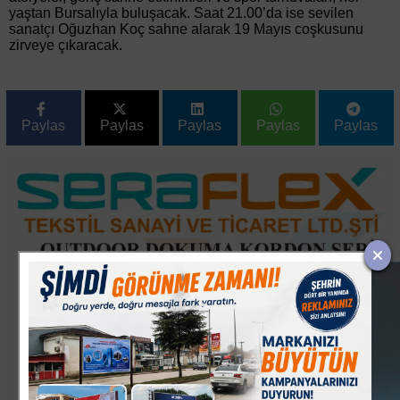
yaştan Bursalıyla buluşacak. Saat 21.00’da ise sevilen
sanatçı Oğuzhan Koç sahne alarak 19 Mayıs coşkusunu
zirveye çıkaracak.
Paylas
Paylas
Paylas
Paylas
Paylas