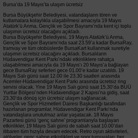
Bursa’da 19 Mayıs’ta ulaşım ücretsiz
Bursa Büyükşehir Belediyesi, vatandaşların tören ve
kutlamalara kolaylıkla ulaşabilmesi amacıyla 19 Mayıs
Atatürk’ü Anma, Gençlik ve Spor Bayramı’nda kent içi toplu
ulaşımın ücretsiz olacağını açıkladı.
Bursa Büyükşehir Belediyesi, 19 Mayıs Atatürk’ü Anma,
Gençlik ve Spor Bayramı’nda saat 23.59’a kadar BursaRay,
tramvay ve tüm otobüslerde BursaKart kullanmak suretiyle
ulaşımın ücretsiz olacağını açıkladı. Bursalıların
Hüdavendigar Kent Parkı’ndaki etkinliklere rahatça
ulaşabilmesi amacıyla da 19 Mayıs’ı 20 Mayıs’a bağlayan
gece BursaRay seferleri gece 01.00’e kadar uzatıldı. 19
Mayıs Salı günü saat 12.00 ile 23.30 saatleri arasında
Acemler-Hüdavendigar Kent Parkı arasında ücretsiz ring
servisi olacak. Yine 19 Mayıs Salı günü saat 15.30’da BUÜ
Yurtlar Bölgesi’nden Hüdavendigar 2 Kapısı’na gidiş, saat
23.30’da dönüş için ücretsiz ulaşım sağlanacak.
Gençlik ve Spor Hizmetleri Dairesi Başkanlığı tarafından
hazırlanan programlar, Hüdavendigar Kent Parkı’nda
vatandaşlara unutulmaz anlar yaşatacak. 18 Mayıs
Pazartesi günü ‘genç sahne’ programlarıyla başlayan
etkinlikler, 19 Mayıs Salı günü de sabah saat 10.00’dan
itibaren tüm hızıyla devam edecek. Retro oyun aktiviteleri,
atölyeler, genç sahne etkinlikleri ve spor turnuvaları, her