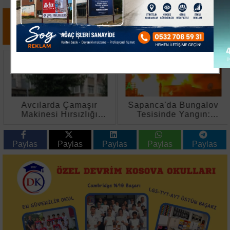
Avcılarda Çamaşır
Sapanca'da Bungalov
Makinesi Hırsızlığı
Tesisinde Yangın:
Girişimi Kanlı Bitti
Mutfak ve Ev
Kullanılamaz Hale
Geldi
Paylas
Paylas
Paylas
Paylas
Paylas