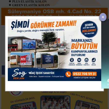
Keşan’da İki Otomobil
Avcılar'da Balık
Çarpıştı, 9 Kişi
Tutarken Denize Düşen
Yaralandı
74 Yaşındaki Adam
Hayatını Kaybetti
Paylas
Paylas
Paylas
Paylas
Paylas