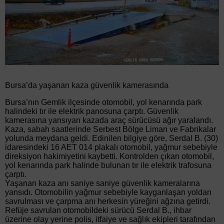
Bursa’da yaşanan kaza güvenlik kamerasında
Bursa’nın Gemlik ilçesinde otomobil, yol kenarında park
halindeki tır ile elektrik panosuna çarptı. Güvenlik
kamerasına yansıyan kazada araç sürücüsü ağır yaralandı.
Kaza, sabah saatlerinde Serbest Bölge Liman ve Fabrikalar
yolunda meydana geldi. Edinilen bilgiye göre, Serdal B. (30)
idaresindeki 16 AET 014 plakalı otomobil, yağmur sebebiyle
direksiyon hakimiyetini kaybetti. Kontrolden çıkan otomobil,
yol kenarında park halinde bulunan tır ile elektrik trafosuna
çarptı.
Yaşanan kaza anı saniye saniye güvenlik kameralarına
yansıdı. Otomobilin yağmur sebebiyle kayganlaşan yoldan
savrulması ve çarpma anı herkesin yüreğini ağzına getirdi.
Refüje savrulan otomobildeki sürücü Serdal B., ihbar
üzerine olay yerine polis, itfaiye ve sağlık ekipleri tarafından