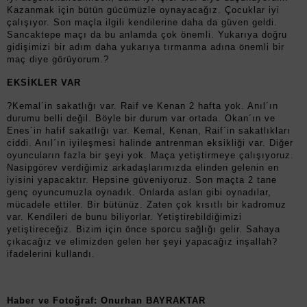
Kazanmak için bütün gücümüzle oynayacağız. Çocuklar iyi
çalışıyor. Son maçla ilgili kendilerine daha da güven geldi.
Sancaktepe maçı da bu anlamda çok önemli. Yukarıya doğru
gidişimizi bir adım daha yukarıya tırmanma adına önemli bir
maç diye görüyorum.?
EKSİKLER VAR
?Kemal´in sakatlığı var. Raif ve Kenan 2 hafta yok. Anıl´ın
durumu belli değil. Böyle bir durum var ortada. Okan´ın ve
Enes´in hafif sakatlığı var. Kemal, Kenan, Raif´in sakatlıkları
ciddi. Anıl´ın iyileşmesi halinde antrenman eksikliği var. Diğer
oyuncuların fazla bir şeyi yok. Maça yetiştirmeye çalışıyoruz.
Nasipgörev verdiğimiz arkadaşlarımızda elinden gelenin en
iyisini yapacaktır. Hepsine güveniyoruz. Son maçta 2 tane
genç oyuncumuzla oynadık. Onlarda aslan gibi oynadılar,
mücadele ettiler. Bir bütünüz. Zaten çok kısıtlı bir kadromuz
var. Kendileri de bunu biliyorlar. Yetiştirebildiğimizi
yetiştireceğiz. Bizim için önce sporcu sağlığı gelir. Sahaya
çıkacağız ve elimizden gelen her şeyi yapacağız inşallah?
ifadelerini kullandı.
Haber ve Fotoğraf: Onurhan BAYRAKTAR