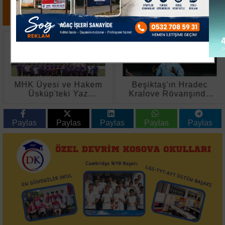
MHK Üyesi ve Hakem
Beşiktaş'ın Hradec
Üsküp'teki Yaz
Kralove Rövanşında
Seminerine Katıldı
Hakem Urs Schnyder
Paylas
Paylas
Paylas
Paylas
Paylas