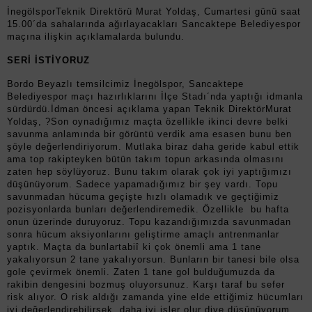
İnegölsporTeknik Direktörü Murat Yoldaş, Cumartesi günü saat
15.00´da sahalarında ağırlayacakları Sancaktepe Belediyespor
maçına ilişkin açıklamalarda bulundu.
SERİ İSTİYORUZ
Bordo Beyazlı temsilcimiz İnegölspor, Sancaktepe
Belediyespor maçı hazırlıklarını İlçe Stadı´nda yaptığı idmanla
sürdürdü.İdman öncesi açıklama yapan Teknik DirektörMurat
Yoldaş, ?Son oynadığımız maçta özellikle ikinci devre belki
savunma anlamında bir görüntü verdik ama esasen bunu ben
şöyle değerlendiriyorum. Mutlaka biraz daha geride kabul ettik
ama top rakipteyken bütün takım topun arkasında olmasını
zaten hep söylüyoruz. Bunu takım olarak çok iyi yaptığımızı
düşünüyorum. Sadece yapamadığımız bir şey vardı. Topu
savunmadan hücuma geçişte hızlı olamadık ve geçtiğimiz
pozisyonlarda bunları değerlendiremedik. Özellikle bu hafta
onun üzerinde duruyoruz. Topu kazandığımızda savunmadan
sonra hücum aksiyonlarını geliştirme amaçlı antrenmanlar
yaptık. Maçta da bunlartabiî ki çok önemli ama 1 tane
yakalıyorsun 2 tane yakalıyorsun. Bunların bir tanesi bile olsa
gole çevirmek önemli. Zaten 1 tane gol bulduğumuzda da
rakibin dengesini bozmuş oluyorsunuz. Karşı taraf bu sefer
risk alıyor. O risk aldığı zamanda yine elde ettiğimiz hücumları
iyi değerlendirebilirsek, daha iyi işler olur diye düşünüyorum.