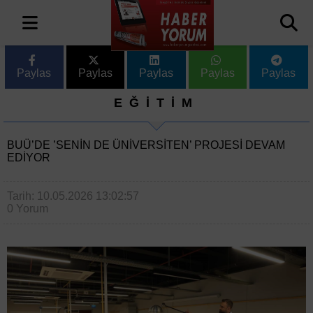
Paylas
Paylas
Paylas
Paylas
Paylas
EĞİTİM
BUÜ’DE ’SENIN DE ÜNIVERSITEN’ PROJESI DEVAM
EDIYOR
Tarih: 10.05.2026 13:02:57
0 Yorum