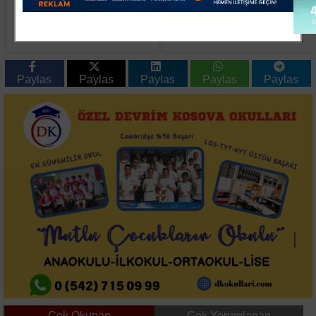
Çanakkale'de Ağustos
Sultangazi'de Temel
Taarruzu'nun 111'inci
Kazısı Panik Yarattı 4
Yılı Anıldı
Bina Tahliye Edildi
Paylas
Paylas
Paylas
Paylas
Paylas
Çok Okunan
Çok Yorumlanan