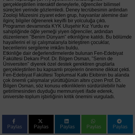
gerçekleştirilen interaktif deneylerle, öğrenciler bilimsel
süreçleri yerinde gözlemledi. Deney tecrübesinin ardından
Zooloji Müzesini ziyaret eden grup, hayvanlar alemine dair
ilginç bilgiler öğrenerek keyifli bir yolculuğa çıktı.
Programın devamında KYK Uluşehir Kız Yurdu ev
sahipliğinde öğle yemeği yiyen öğrenciler, ardından
düzenlenen "Benim Dünyam" etkinliğine katıldı. Bu bölümde
hayallerini el işi çalışmalarıyla birleştiren çocuklar,
becerilerini sergileme imkânı buldu.
Etkinliğe dair değerlendirmelerde bulunan Fen-Edebiyat
Fakültesi Dekanı Prof. Dr. Bilgen Osman, "Senin de
Üniversiten" diyerek özel destek gerektiren gruplarla
gerçekleştirilen bu kapsamlı projelerin önemine dikkat çekti.
Fen-Edebiyat Fakültesi Toplumsal Katkı Ekibinin bu alanda
çok önemli çalışmalar yürüttüğünün altını çizen Prof. Dr.
Bilgen Osman, söz konusu etkinliklerin sürdürülebilir hale
getirilmesinden duyduğu memnuniyeti ifade ederek,
üniversite-toplum işbirliğinin kritik önemini vurguladı.
Paylas
Paylas
Paylas
Paylas
Paylas