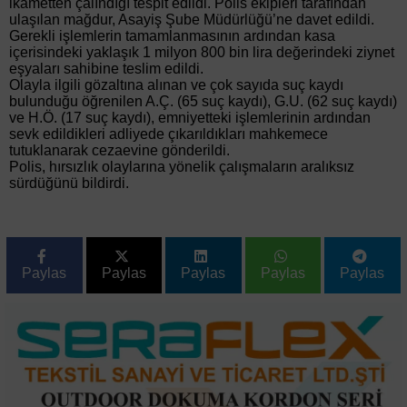
ikametten çalındığı tespit edildi. Polis ekipleri tarafından
ulaşılan mağdur, Asayiş Şube Müdürlüğü’ne davet edildi.
Gerekli işlemlerin tamamlanmasının ardından kasa
içerisindeki yaklaşık 1 milyon 800 bin lira değerindeki ziynet
eşyaları sahibine teslim edildi.
Olayla ilgili gözaltına alınan ve çok sayıda suç kaydı
bulunduğu öğrenilen A.Ç. (65 suç kaydı), G.U. (62 suç kaydı)
ve H.Ö. (17 suç kaydı), emniyetteki işlemlerinin ardından
sevk edildikleri adliyede çıkarıldıkları mahkemece
tutuklanarak cezaevine gönderildi.
Polis, hırsızlık olaylarına yönelik çalışmaların aralıksız
sürdüğünü bildirdi.
Paylas
Paylas
Paylas
Paylas
Paylas