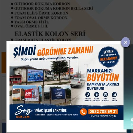
Kepsut'a Kent
Bahçelievler'de 100
Lokantası ve Altyapı
Çocuğa Bisiklet
Yatırımları
Dağıtıldı
Paylas
Paylas
Paylas
Paylas
Paylas