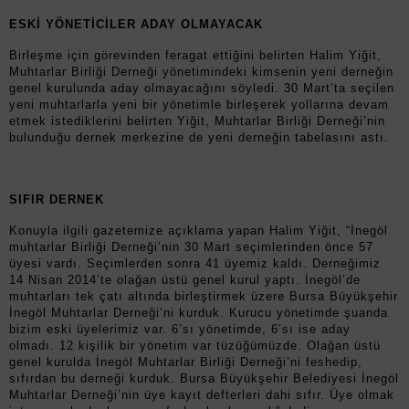
ESKİ YÖNETİCİLER ADAY OLMAYACAK
Birleşme için görevinden feragat ettiğini belirten Halim Yiğit,
Muhtarlar Birliği Derneği yönetimindeki kimsenin yeni derneğin
genel kurulunda aday olmayacağını söyledi. 30 Mart’ta seçilen
yeni muhtarlarla yeni bir yönetimle birleşerek yollarına devam
etmek istediklerini belirten Yiğit, Muhtarlar Birliği Derneği’nin
bulunduğu dernek merkezine de yeni derneğin tabelasını astı.
SIFIR DERNEK
Konuyla ilgili gazetemize açıklama yapan Halim Yiğit, “İnegöl
muhtarlar Birliği Derneği’nin 30 Mart seçimlerinden önce 57
üyesi vardı. Seçimlerden sonra 41 üyemiz kaldı. Derneğimiz
14 Nisan 2014’te olağan üstü genel kurul yaptı. İnegöl’de
muhtarları tek çatı altında birleştirmek üzere Bursa Büyükşehir
İnegöl Muhtarlar Derneği’ni kurduk. Kurucu yönetimde şuanda
bizim eski üyelerimiz var. 6’sı yönetimde, 6’sı ise aday
olmadı. 12 kişilik bir yönetim var tüzüğümüzde. Olağan üstü
genel kurulda İnegöl Muhtarlar Birliği Derneği’ni feshedip,
sıfırdan bu derneği kurduk. Bursa Büyükşehir Belediyesi İnegöl
Muhtarlar Derneği’nin üye kayıt defterleri dahi sıfır. Üye olmak