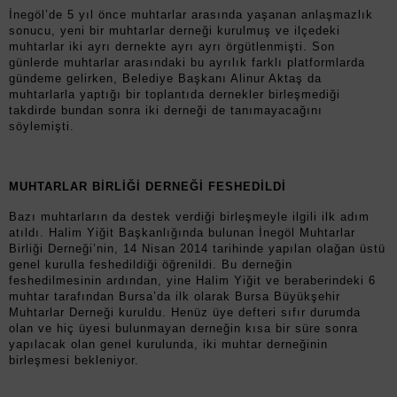
İnegöl’de 5 yıl önce muhtarlar arasında yaşanan anlaşmazlık
sonucu, yeni bir muhtarlar derneği kurulmuş ve ilçedeki
muhtarlar iki ayrı dernekte ayrı ayrı örgütlenmişti. Son
günlerde muhtarlar arasındaki bu ayrılık farklı platformlarda
gündeme gelirken, Belediye Başkanı Alinur Aktaş da
muhtarlarla yaptığı bir toplantıda dernekler birleşmediği
takdirde bundan sonra iki derneği de tanımayacağını
söylemişti.
MUHTARLAR BİRLİĞİ DERNEĞİ FESHEDİLDİ
Bazı muhtarların da destek verdiği birleşmeyle ilgili ilk adım
atıldı. Halim Yiğit Başkanlığında bulunan İnegöl Muhtarlar
Birliği Derneği’nin, 14 Nisan 2014 tarihinde yapılan olağan üstü
genel kurulla feshedildiği öğrenildi. Bu derneğin
feshedilmesinin ardından, yine Halim Yiğit ve beraberindeki 6
muhtar tarafından Bursa’da ilk olarak Bursa Büyükşehir
Muhtarlar Derneği kuruldu. Henüz üye defteri sıfır durumda
olan ve hiç üyesi bulunmayan derneğin kısa bir süre sonra
yapılacak olan genel kurulunda, iki muhtar derneğinin
birleşmesi bekleniyor.