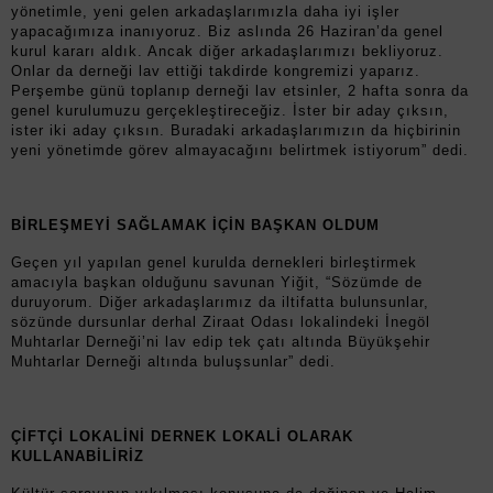
yönetimle, yeni gelen arkadaşlarımızla daha iyi işler
yapacağımıza inanıyoruz. Biz aslında 26 Haziran’da genel
kurul kararı aldık. Ancak diğer arkadaşlarımızı bekliyoruz.
Onlar da derneği lav ettiği takdirde kongremizi yaparız.
Perşembe günü toplanıp derneği lav etsinler, 2 hafta sonra da
genel kurulumuzu gerçekleştireceğiz. İster bir aday çıksın,
ister iki aday çıksın. Buradaki arkadaşlarımızın da hiçbirinin
yeni yönetimde görev almayacağını belirtmek istiyorum” dedi.
BİRLEŞMEYİ SAĞLAMAK İÇİN BAŞKAN OLDUM
Geçen yıl yapılan genel kurulda dernekleri birleştirmek
amacıyla başkan olduğunu savunan Yiğit, “Sözümde de
duruyorum. Diğer arkadaşlarımız da iltifatta bulunsunlar,
sözünde dursunlar derhal Ziraat Odası lokalindeki İnegöl
Muhtarlar Derneği’ni lav edip tek çatı altında Büyükşehir
Muhtarlar Derneği altında buluşsunlar” dedi.
ÇİFTÇİ LOKALİNİ DERNEK LOKALİ OLARAK
KULLANABİLİRİZ