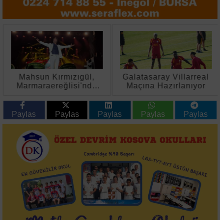
Mahsun Kırmızıgül,
Galatasaray Villarreal
Marmaraereğlisi'nde
Maçına Hazırlanıyor
Karpuz Festivali'nde
Sahne Aldı
Paylas
Paylas
Paylas
Paylas
Paylas