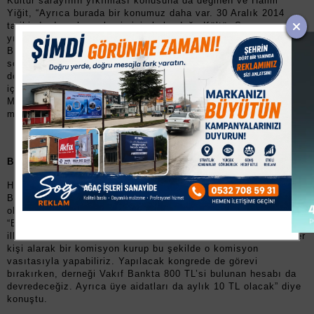
Kültür sarayının yıkılması konusuna da değinen ve Halim
Yiğit, “Ayrıca burada bir konumuz daha var. 30 Aralık 2014
tarihinde dernek merkezimizin bulunduğu Kültür Sarayının
yıkılması söz konusu. Binanın yıkılacağından dolayı, Belediye
Başkanımız Alinur Aktaş’tan tek çatı altında toplanırsak yer
sözü almıştık. Büyükşehir yasasıyla birlikte köyden mahalleye
dönüşen tarımsal mahallelerimizde de çiftçilikle ilgileri olduğu
için Ziraat Odası üzerinde bulunan çiftçi lokaline Büyükşehir
Muhtarlar Derneği tabelasını asıp orayı da dernek
merkezimizin lokali olarak kullanabiliriz” dedi.
BU İSİMDE BAŞKA DERNEK YOK
Halim Yiğit, yeni derneğin ismi hakkında da bilgi verdi. Bursa
Büyükşehir İnegöl Muhtarlar Derneği’nin orijinal bir isim
olduğunu ve hiçbir derneğe bağlı olmadığını belirten Yiğit,
“Bursa ve diğer ilçelerde de bu isimde bir dernek yok. İnegöl
ilk oldu. Derneğin üye kayıtlarını da mevcut iki dernekten 2’şer
kişi alarak bir komisyon kurup bu şekilde o komisyon
vasıtasıyla yapabiliriz. Yapılacak kongrede de görevi
bırakırken, derneği Vakıf Bankta 800 TL’si bulunan hesabı da
devredeceğiz. Ayrıca üye aidatları da aylık 10 TL olacak” diye
konuştu.