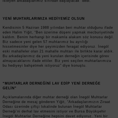
isteyen arkadaşlarımız sıfırdan başlayacak” dedi.
YENİ MUHTARLARIMIZA HEDİYEMİZ OLSUN
Kendisinin 5 Haziran 1988 yılından beri muhtar olduğunu ifade
eden Halim Yiğit, “Ben üzerime düşeni yapmak mecburiyetinde
kaldım. Benim herhangi bir makamla alakam söz konusu değil.
Biz sadece yeni gelen 57 muhtarımız bu ayrılığı
hissetmesinler diye her şeyimizden feragat ediyoruz. İnegöl
eski mahalleler olan 21 mahalle muhtarı ile birlikte karar aldık.
Bu arkadaşlarımız da yeni kurulan derneğin içerisinde görev
almayacaklarını ifade ettiler. Biz yeni seçilen muhtarlarımıza
bu hediyeyi bahşetmek istiyoruz” diye konuştu.
“MUHTARLAR DERNEĞİNİ LAV EDİP YENİ DERNEĞE
GELİN”
Açıklamalarında diğer muhtar derneği olan İnegöl Muhtarlar
Derneğine de mesaj gönderen Yiğit, “Arkadaşlarımızın Ziraat
Odası üzerinde çiftçi lokalinde bulunan İnegöl Muhtarlar
Derneği’ni derhal lav etmesini istiyor ve Bursa Büyükşehir
İnegöl Muhtarlar Derneğine hepsini davet ediyoruz. Yeni bir