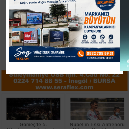
Gömeç'te 5.
Nübel'in Eski Antrenörü