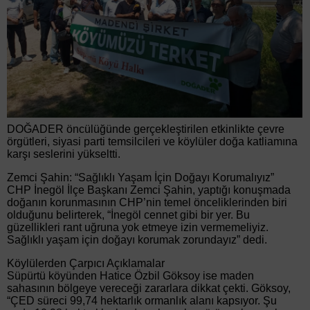
DOĞADER öncülüğünde gerçekleştirilen etkinlikte çevre
örgütleri, siyasi parti temsilcileri ve köylüler doğa katliamına
karşı seslerini yükseltti.
Zemci Şahin: “Sağlıklı Yaşam İçin Doğayı Korumalıyız”
CHP İnegöl İlçe Başkanı Zemci Şahin, yaptığı konuşmada
doğanın korunmasının CHP’nin temel önceliklerinden biri
olduğunu belirterek, “İnegöl cennet gibi bir yer. Bu
güzellikleri rant uğruna yok etmeye izin vermemeliyiz.
Sağlıklı yaşam için doğayı korumak zorundayız” dedi.
Köylülerden Çarpıcı Açıklamalar
Süpürtü köyünden Hatice Özbil Göksoy ise maden
sahasının bölgeye vereceği zararlara dikkat çekti. Göksoy,
“ÇED süreci 99,74 hektarlık ormanlık alanı kapsıyor. Şu