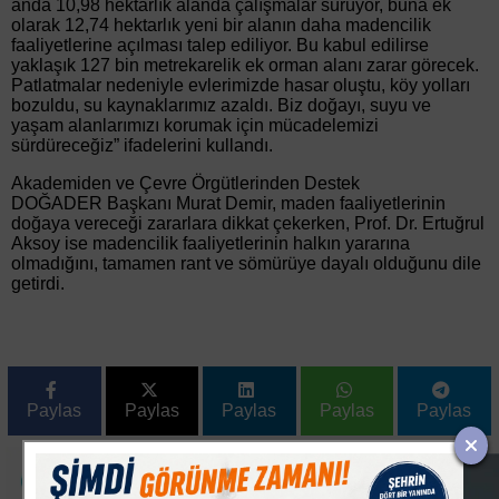
anda 10,98 hektarlık alanda çalışmalar sürüyor, buna ek
olarak 12,74 hektarlık yeni bir alanın daha madencilik
faaliyetlerine açılması talep ediliyor. Bu kabul edilirse
yaklaşık 127 bin metrekarelik ek orman alanı zarar görecek.
Patlatmalar nedeniyle evlerimizde hasar oluştu, köy yolları
bozuldu, su kaynaklarımız azaldı. Biz doğayı, suyu ve
yaşam alanlarımızı korumak için mücadelemizi
sürdüreceğiz” ifadelerini kullandı.
Akademiden ve Çevre Örgütlerinden Destek
DOĞADER Başkanı Murat Demir, maden faaliyetlerinin
doğaya vereceği zararlara dikkat çekerken, Prof. Dr. Ertuğrul
Aksoy ise madencilik faaliyetlerinin halkın yararına
olmadığını, tamamen rant ve sömürüye dayalı olduğunu dile
getirdi.
Paylas
Paylas
Paylas
Paylas
Paylas