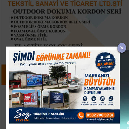
Çanakkale Boğazı’nda
Ezine Açıklarında 14
Kuru Yük Gemisi
Düzensiz Göçmen