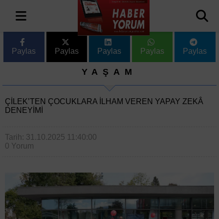
Paylas
Paylas
Paylas
Paylas
Paylas
YAŞAM
ÇİLEK’TEN ÇOCUKLARA İLHAM VEREN YAPAY ZEKÂ
DENEYİMİ
Tarih: 31.10.2025 11:40:00
0 Yorum