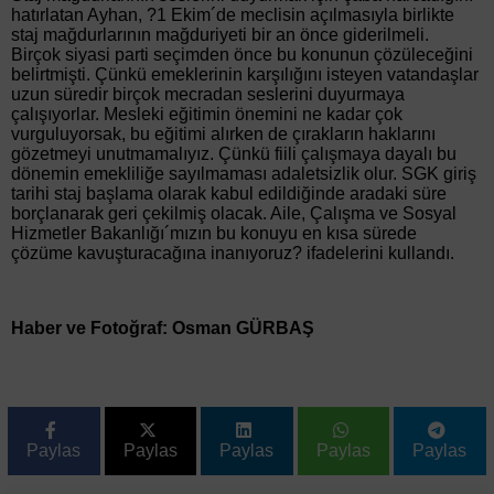
hatırlatan Ayhan, ?1 Ekim´de meclisin açılmasıyla birlikte
staj mağdurlarının mağduriyeti bir an önce giderilmeli.
Birçok siyasi parti seçimden önce bu konunun çözüleceğini
belirtmişti. Çünkü emeklerinin karşılığını isteyen vatandaşlar
uzun süredir birçok mecradan seslerini duyurmaya
çalışıyorlar. Mesleki eğitimin önemini ne kadar çok
vurguluyorsak, bu eğitimi alırken de çırakların haklarını
gözetmeyi unutmamalıyız. Çünkü fiili çalışmaya dayalı bu
dönemin emekliliğe sayılmaması adaletsizlik olur. SGK giriş
tarihi staj başlama olarak kabul edildiğinde aradaki süre
borçlanarak geri çekilmiş olacak. Aile, Çalışma ve Sosyal
Hizmetler Bakanlığı´mızın bu konuyu en kısa sürede
çözüme kavuşturacağına inanıyoruz? ifadelerini kullandı.
Haber ve Fotoğraf: Osman GÜRBAŞ
Paylas
Paylas
Paylas
Paylas
Paylas