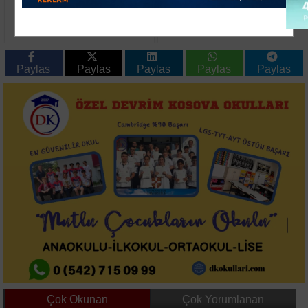
Tekirdağ'da Anız ve
Edirne'de Uyuşturucu
Orman Yangını
Operasyonu: 2 Şüpheli
Ekiplerin
Tutuklandı
Müdahalesiyle
Söndürüldü
Paylas
Paylas
Paylas
Paylas
Paylas
Çok Okunan
Çok Yorumlanan