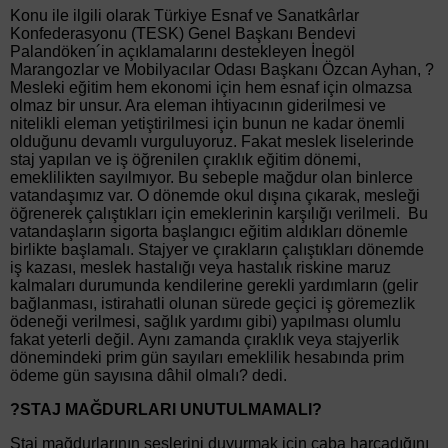
Konu ile ilgili olarak Türkiye Esnaf ve Sanatkârlar
Konfederasyonu (TESK) Genel Başkanı Bendevi
Palandöken´in açıklamalarını destekleyen İnegöl
Marangozlar ve Mobilyacılar Odası Başkanı Özcan Ayhan, ?
Mesleki eğitim hem ekonomi için hem esnaf için olmazsa
olmaz bir unsur. Ara eleman ihtiyacının giderilmesi ve
nitelikli eleman yetiştirilmesi için bunun ne kadar önemli
olduğunu devamlı vurguluyoruz. Fakat meslek liselerinde
staj yapılan ve iş öğrenilen çıraklık eğitim dönemi,
emeklilikten sayılmıyor. Bu sebeple mağdur olan binlerce
vatandaşımız var. O dönemde okul dışına çıkarak, mesleği
öğrenerek çalıştıkları için emeklerinin karşılığı verilmeli. Bu
vatandaşların sigorta başlangıcı eğitim aldıkları dönemle
birlikte başlamalı. Stajyer ve çırakların çalıştıkları dönemde
iş kazası, meslek hastalığı veya hastalık riskine maruz
kalmaları durumunda kendilerine gerekli yardımların (gelir
bağlanması, istirahatli olunan sürede geçici iş göremezlik
ödeneği verilmesi, sağlık yardımı gibi) yapılması olumlu
fakat yeterli değil. Aynı zamanda çıraklık veya stajyerlik
dönemindeki prim gün sayıları emeklilik hesabında prim
ödeme gün sayısına dâhil olmalı? dedi.
?STAJ MAĞDURLARI UNUTULMAMALI?
Staj mağdurlarının seslerini duyurmak için çaba harcadığını