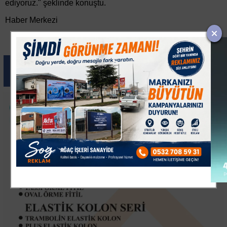
ediyoruz." şeklinde konuştu.
Haber Merkezi
Paylas
Paylas
Paylas
Paylas
Paylas