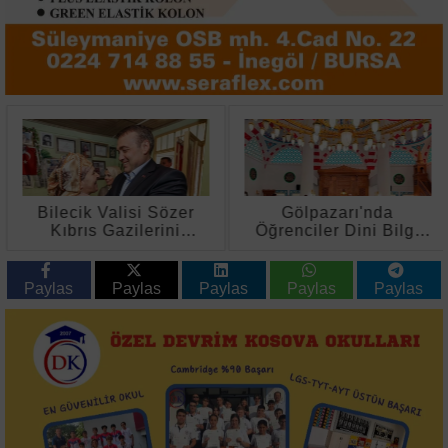
Bilecik Valisi Sözer
Gölpazarı'nda
Kıbrıs Gazilerini
Öğrenciler Dini Bilgi
Evlerinde Ziyaret Etti
Yarışmasında Kıyasıya
Mücadele Etti
Paylas
Paylas
Paylas
Paylas
Paylas