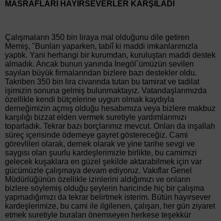
MASRAFLARI HAYIRSEVERLER KARŞILADI
Çalışmaların 350 bin liraya mal olduğunu dile getiren
Memiş, "Bunları yaparken, tabiî ki maddi imkanlarımızla
yaptık. Yani herhangi bir kurumdan, kuruluştan maddi destek
almadık. Ancak bunun yanında İnegöl´ümüzün sevilen
sayılan büyük firmalarından bizlere bazı destekler oldu.
Takriben 350 bin lira civarında tutan bu tamirat ve tadilat
işimizin sonuna gelmiş bulunmaktayız. Vatandaşlarımızda
özellikle kendi bütçelerine uygun olmak kaydıyla
derneğimizin açmış olduğu hesabımıza veya bizlere makbuz
karşılığı bizzat elden vermek suretiyle yardımlarımızı
toparladık. Tekrar bazı borçlarımız mevcut. Onları da inşallah
süreç içerisinde ödemeye gayret göstereceğiz. Cami
görevlileri olarak, dernek olarak ve yine tarihe sevgi ve
saygısı olan şuurlu kardeşlerimizle birlikte, bu camimizi
gelecek kuşaklara en güzel şekilde aktarabilmek için var
gücümüzle çalışmaya devam ediyoruz. Vakıflar Genel
Müdürlüğünün özellikle izinlerini aldığımızı ve onların
bizlere söylemiş olduğu şeylerin haricinde hiç bir çalışma
yapmadığımızı da tekrar belirtmek isterim. Bütün hayırsever
kardeşlerimize, bu cami ile ilgilenen, çalışan, her gün ziyaret
etmek suretiyle buraları önemseyen herkese teşekkür