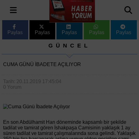
Paylas
Paylas
Paylas
Paylas
Paylas
GÜNCEL
CUMA GÜNÜ İBADETE AÇILIYOR
Tarih: 20.11.2019 17:45:04
0 Yorum
En son Abdülhamit Han döneminde kapsamlı bir şekilde
tadilat ve tamirat gören İshakpaşa Camisinin yaklaşık 1 ay
süren tadilat ve tamirat çalışmalarında sona gelindi. Yaklaşık
350 bin lira harcanarak aslına uygun elden geçirilen cami