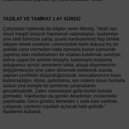
TADİLAT VE TAMİRAT 1 AY SÜRDÜ
Çalışmalar hakkında da bilgiler veren Memiş, "Allah razı
olsun İnegöl´ümüzün hayırsever vatandaşları, işadamları
yine tarih bilincine sahip, şuurlu kardeşlerimiz hep birlikte
istişare etmek suretiyle, camimizdeki tarihi dokuya hiç bir
şekilde zarar vermeden hatta zamanla bunun içerisinde
yapılmış olan müdahaleleri de ortadan kaldırmak suretiyle,
aslına uygun bir şekilde boyayla, badanayla başlamış
olduğumuz işimizi zeminlerin tahta, ahşap döşemesinin
değiştirmesiyle yine yakın dönemde elektronik alanda
yapılan yenilikleri düşündüğümüzde, tesisatlarımızın bunu
kaldırmadığını, klima, aydınlatma, ses sistemi olsun bunlarla
alakalı yine komple bir yenileme çalışmalarını
gerçekleştirdik. Zaten vatandaşlar gelip bizleri burada
görmekte. Vakıflardan da gerekli denetimler, incelemeler
yapılmakta. Gece gündüz demeden 1 aylık süre zarfında
çalışarak, camimizi inşallah açılacak hale getirdik."
ifadelerini kullandı.