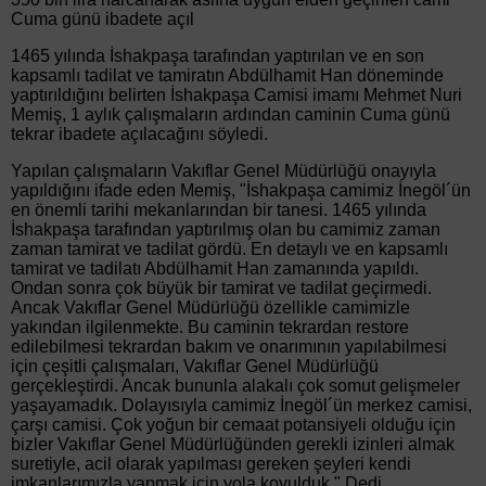
Cuma günü ibadete açıl
1465 yılında İshakpaşa tarafından yaptırılan ve en son
kapsamlı tadilat ve tamiratın Abdülhamit Han döneminde
yaptırıldığını belirten İshakpaşa Camisi imamı Mehmet Nuri
Memiş, 1 aylık çalışmaların ardından caminin Cuma günü
tekrar ibadete açılacağını söyledi.
Yapılan çalışmaların Vakıflar Genel Müdürlüğü onayıyla
yapıldığını ifade eden Memiş, "İshakpaşa camimiz İnegöl´ün
en önemli tarihi mekanlarından bir tanesi. 1465 yılında
İshakpaşa tarafından yaptırılmış olan bu camimiz zaman
zaman tamirat ve tadilat gördü. En detaylı ve en kapsamlı
tamirat ve tadilatı Abdülhamit Han zamanında yapıldı.
Ondan sonra çok büyük bir tamirat ve tadilat geçirmedi.
Ancak Vakıflar Genel Müdürlüğü özellikle camimizle
yakından ilgilenmekte. Bu caminin tekrardan restore
edilebilmesi tekrardan bakım ve onarımının yapılabilmesi
için çeşitli çalışmaları, Vakıflar Genel Müdürlüğü
gerçekleştirdi. Ancak bununla alakalı çok somut gelişmeler
yaşayamadık. Dolayısıyla camimiz İnegöl´ün merkez camisi,
çarşı camisi. Çok yoğun bir cemaat potansiyeli olduğu için
bizler Vakıflar Genel Müdürlüğünden gerekli izinleri almak
suretiyle, acil olarak yapılması gereken şeyleri kendi
imkanlarımızla yapmak için yola koyulduk." Dedi.