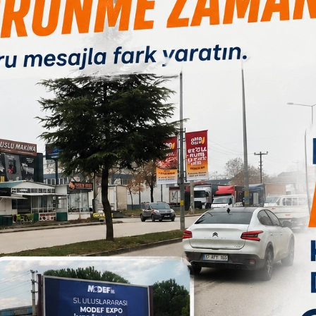
tannicaişbirliği ile digitalkütüphaneyi şimdi İnegöl´deki gençlerimiz
uslar arası standartlarda öğrenci yetiştirmek için uluslar arası
lararası birçok proje de ilk Türkokulu olma unvanını elimizde
B
1
erler eğitiminden bağımsız düşünemeyiz.Bu nedenle milli,ahlaki,
ştirilmiştir.?
koçluk sistemi ile gençlerimize denetim odaklı bir sistem değil,
recini benimsiyoruz. Böylece, gençlerimizin farkındalık
şmadıkları değil nasıl çalışacaklarını öğrenmelerini, güçlü ve
lerini kullandı.