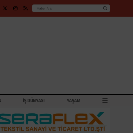
Ş
İŞ DÜNYASI
YAŞAM