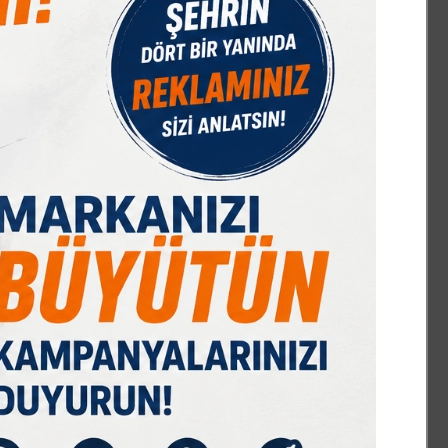
IST 100
DOLAR
EURO
GRAM ALTIN
Ç. ALTIN
7589,91
47,68
55,13
6659,69
10644,48
%-0,08
% 0,18
% 0,32
% 2,59
% 2,09