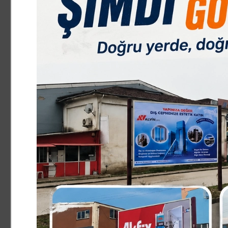
ile mobil eğitimi, Vestel işbirliği ile akıllı okulları ve Bri
için hizmete sunuyor.?
PROJE BAZLI EĞİTİM
?Globalleşen dünyadaki gelişmeleri yakından takip eden, ul
vizyon oluşturuyoruz.Bu nedenle gerek ulusal gerekse ulus
bulunduruyoruz.?
DEĞERLER EĞİTİMİ
?Zihinsel, ruhsal yönden sağlıklı bir bireyin eğitimini değ
insani ve etik değerlerimiz eğitim sistemimiz içerisine yerle
KOÇLUK SİSTEMİ
?İnegöl Doğa Fen ve Anadolu Lisesi olarak uygulayacağımız 
onlara bu gelişim süreçlerinde rehberlik odaklı ortaklık sü
düzeylerini arttırmayı, öğrenmeyi öğrenmelerini, neden çalı
zayıf yönlerini keşfetmelerini sağlamayı hedefliyoruz? ifade
Haber ve Fotoğraf: Onurhan BAYRAKTAR