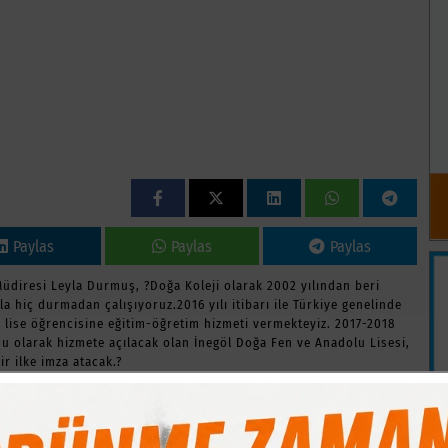
Paylas
Paylas
Paylas
Müdiresi Leyla Durmuş, ?Doğa Koleji olarak 2002 yılından beri
 hiç durmadan çalışıyoruz.2016 yılı itibarı ile Türkiye genelinde
 lise öğrencisine eğitim-öğretim hizmeti vermekteyiz. 2017-2018
u olarak hizmete açılacak olan İnegöl Doğa Fen ve Anadolu Lisesi,
r ilke imza atacak.?
çi okulu unvanını elinde bulunduran Doğa Okulları, turkcell işbirliği