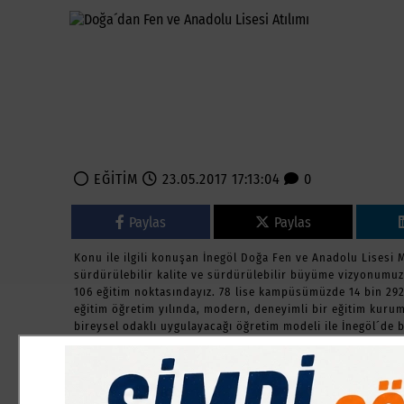
EĞİTİM
23.05.2017 17:13:04
0
Paylas
Paylas
Konu ile ilgili konuşan İnegöl Doğa Fen ve Anadolu Lisesi 
sürdürülebilir kalite ve sürdürülebilir büyüme vizyonumuzla
106 eğitim noktasındayız. 78 lise kampüsümüzde 14 bin 292
eğitim öğretim yılında, modern, deneyimli bir eğitim kurum
bireysel odaklı uygulayacağı öğretim modeli ile İnegöl´de bi
DÜNYA LİDERLERİ İLE İŞBİRLİĞİ
?Microsoft, İntel işbirliği ile bugün Türkiye´nin en yenilik