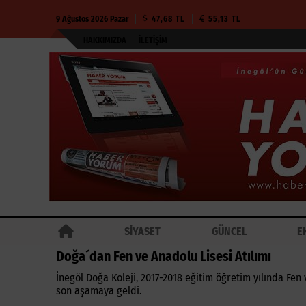
9 Ağustos 2026 Pazar
47,68 TL
55,13 TL
HAKKIMIZDA
İLETIŞIM
SİYASET
GÜNCEL
E
Doğa´dan Fen ve Anadolu Lisesi Atılımı
İnegöl Doğa Koleji, 2017-2018 eğitim öğretim yılında Fen
son aşamaya geldi.