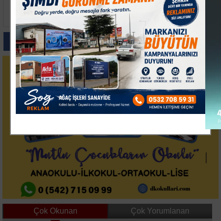
Keles'te 3 Mahallenin
Sakarya Karasu'da İki
Yolları Yenileniyor
Otomobil Çarpıştı 5 Kişi
Genişletiliyor
Yaralandı
Paylas
Paylas
Paylas
Paylas
Paylas
Çok Okunan
Çok Yorumlanan