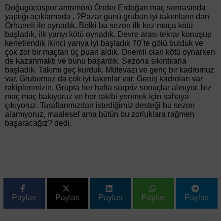
Doğugücüspor antrenörü Önder Erdoğan maç sonrasında
yaptığı açıklamada , ?Pazar günü grubun iyi takımların dan
Orhaneli ile oynadık. Belki bu sezon ilk kez maça kötü
başladık, ilk yarıyı kötü oynadık. Devre arası tekrar konuşup
kenetlendik ikinci yarıya iyi başladık 70´te gölü bulduk ve
çok zor bir maçtan üç puan aldık. Önemli olan kötü oynarken
de kazanmaktı ve bunu başardık. Sezona sıkıntılarla
başladık. Takımı geç kurduk. Mütevazı ve genç bir kadromuz
var. Grubumuz da çok iyi takımlar var. Geniş kadroları var
rakiplerimizin. Grupta her hafta sürpriz sonuçlar alınıyor, biz
maç maç bakıyoruz ve her rakibi yenmek için sahaya
çıkıyoruz. Taraftarımızdan istediğimiz desteği bu sezon
alamıyoruz, maalesef ama bütün bu zorluklara rağmen
başaracağız? dedi.
Paylas
Paylas
Paylas
Paylas
Paylas