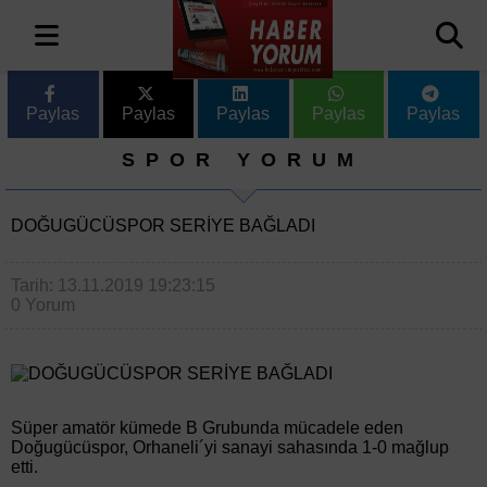
Paylas
Paylas
Paylas
Paylas
Paylas
SPOR YORUM
DOĞUGÜCÜSPOR SERİYE BAĞLADI
Tarih: 13.11.2019 19:23:15
0 Yorum
Süper amatör kümede B Grubunda mücadele eden
Doğugücüspor, Orhaneli´yi sanayi sahasında 1-0 mağlup
etti.