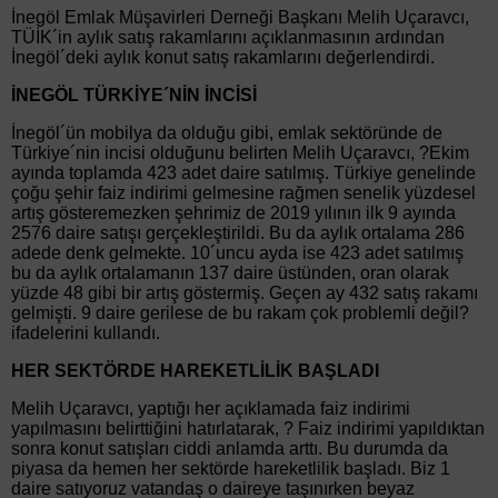
İnegöl Emlak Müşavirleri Derneği Başkanı Melih Uçaravcı,
TÜİK´in aylık satış rakamlarını açıklanmasının ardından
İnegöl´deki aylık konut satış rakamlarını değerlendirdi.
İNEGÖL TÜRKİYE´NİN İNCİSİ
İnegöl´ün mobilya da olduğu gibi, emlak sektöründe de
Türkiye´nin incisi olduğunu belirten Melih Uçaravcı, ?Ekim
ayında toplamda 423 adet daire satılmış. Türkiye genelinde
çoğu şehir faiz indirimi gelmesine rağmen senelik yüzdesel
artış gösteremezken şehrimiz de 2019 yılının ilk 9 ayında
2576 daire satışı gerçekleştirildi. Bu da aylık ortalama 286
adede denk gelmekte. 10´uncu ayda ise 423 adet satılmış
bu da aylık ortalamanın 137 daire üstünden, oran olarak
yüzde 48 gibi bir artış göstermiş. Geçen ay 432 satış rakamı
gelmişti. 9 daire gerilese de bu rakam çok problemli değil?
ifadelerini kullandı.
HER SEKTÖRDE HAREKETLİLİK BAŞLADI
Melih Uçaravcı, yaptığı her açıklamada faiz indirimi
yapılmasını belirttiğini hatırlatarak, ? Faiz indirimi yapıldıktan
sonra konut satışları ciddi anlamda arttı. Bu durumda da
piyasa da hemen her sektörde hareketlilik başladı. Biz 1
daire satıyoruz vatandaş o daireye taşınırken beyaz