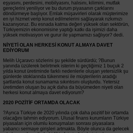
eşyasını, perdesini, mobilyasını, halısını, kilimini, mutfak
gereçlerini yeniliyor ve bu durum piyasanın çarklarını
döndürmeye başlıyor. Emlak müşavirleri olarak müşterimize
en iyi hizmet verip konut edilmelerini sağlayarak rızkımızı
kazanıyoruz. Bu esnada katma değeri yüksek olan sektörün,
Türkiyemizin ekonomisine yaptığı katkı da işimizi daha
yüksek motivasyon ve gurur ile yapmamızı sağlıyor? dedi.
NİYETİ OLAN HERKESİ KONUT ALMAYA DAVET
EDİYORUM
Melih Uçaravcı sözlerini şu şekilde sürdürdü; ?Bunun
yanında üzülerek belirtmek isterim ki geçtiğimiz 1 buçuk 2
yılda konut üretiminde farklı nedenlerle oluşan yetersizlik şu
günlerde stoklarında tükenmesi ile müşterilerin aradığı
şartlarda konut sunamama sıkıntısını oluşturdu. Yetersiz
üretimden oluşan bu açık daha da büyümeden niyeti olan
herkesi konut almaya davet ediyorum?
2020 POZİTİF ORTAMDA OLACAK
?Ayrıca Türkiye de 2020 yılında çok daha pozitif bir ortamda
olacağını tahmin ediyorum. Ulusal finans kurumların Türkiye
piyasaları için olumlu konuşmaları sonrası piyasalara
yabancı sermaye girişleri artmakta. Böyle olunca da gelecek