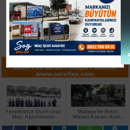
Fenerbahçe Sturm Graz
Maltepe'de Beton
Maçı Hazırlıklarını
Mikseri Kazası: Kadın
Tamamladı
Hayatını Kaybetti