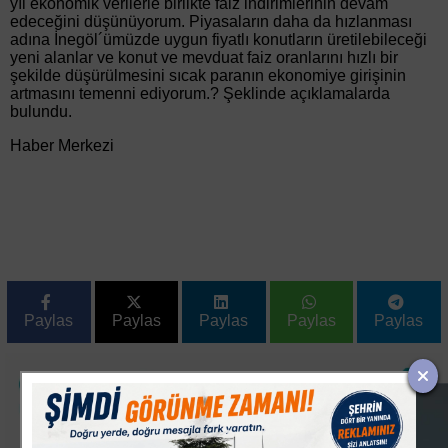
yıl ekonomik verilerle birlikte faiz indirimlerinin devam
edeceğini düşünüyorum. Piyasaların daha da hızlanması
adına İnegöl´ümüzde uygun fiyatlı konutların üretilebileceği
yeni alanlar ve konut ve mevduat faiz oranlarını hızlı bir
şekilde düşürülmesini sıcak paranın ekonomiye girişinin
artmasını temenni ediyorum.? Şeklinde açıklamalarda
bulundu.
Haber Merkezi
Paylas
Paylas
Paylas
Paylas
Paylas