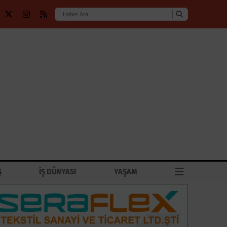
Ş
İŞ DÜNYASI
YAŞAM