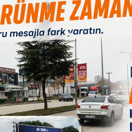
Paylas
Paylas
Paylas
asının 41. oturumunda tutukluluk değerlendirmesi
.
ın ilk duruşmasının 41. oturumu, İstanbul 40. Ağır
B
rı Yerleşkesi’nde bulunan duruşma salonunda
layan cumhuriyet savcısı İBB iş analisti Iraz Bayrak,
BB Spor Kulübü Başkanı Fatih Keleş'in oğlu Mustafa
ve eski Zabıta Daire Başkanı Engin Ulusoy’un mevcut
e atılı suçun vasıf mahiyeti dolayısıyla tahliyelerine
rem İmamoğlu’nun da arasında bulunduğu tutuklu 72
sini talep etti.
k değerlendirmesi için duruşmaya ara verdi. Mahkeme
rkadaşı iş adamı Seza Büyükçulha, Büyükçekmece
lu’nun ağabeyi iş adamı Cevat Kaya, İBB iş analisti
i Erdoğan, Kültür A.Ş. Hakediş Şefi Gökhan Köseoğlu,
afa Keleş, eski Zabıta Daire Başkanı Engin Ulusoy ve
ahliyesine karar verdi. Dosyada tutuklu sayısı 68'e
telendi.