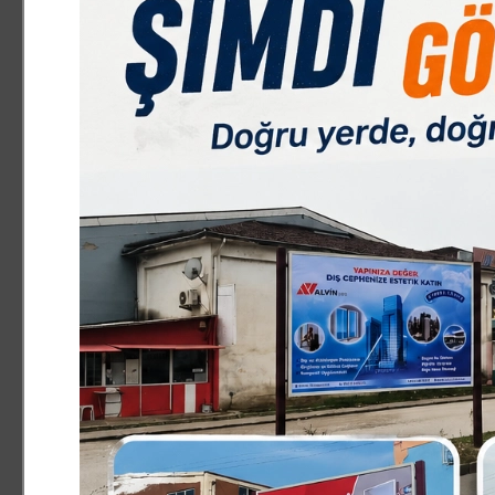
ASAYİŞ
21.05.2026 17:29:00
0
Paylas
Paylas
Ekrem İmamoğlu Çıkar Amaçlı Suç Örgütü’ duruşm
yapan mahkeme 9 sanığın tahliyesine karar verdi
‘Ekrem İmamoğlu Çıkar Amaçlı Suç Örgütü’ davasın
Ceza Mahkemesi’nce Marmara Ceza İnfaz Kurumla
görülmeye devam edildi. Duruşmada görüşünü açık
CHP bilgi işlem sorumlusu Orhan Gazi Erdoğan, İ
Keleş, Kültür A.Ş. Hakediş Şefi Gökhan Köseoğlu 
delil durumu, tutuklu kaldıkları süre ve üzerlerin
karar verilmesini istedi. Savcı, örgüt lideri Ek
sanığın tutukluluk halinin devamına karar verilme
Savcının görüşünün ardından mahkeme tutuklulu
aranın ardından Ekrem İmamoğlu’nun çocukluk a
Belediye Başkan Vekili Ahmet Şahin, Dilek İmamoğ
Iraz Bayrak, CHP bilgi işlem sorumlusu Orhan Gaz
İBB Spor Kulübü Başkanı Fatih Keleş'in oğlu Must
İBB Avrupa Yakası Zabıta Müdürü Hakan Aplak’ın t
düşerken, duruşma 1 Haziran Pazartesi gününe er