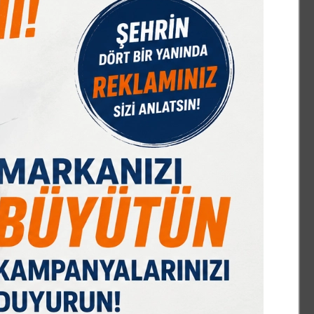
IST 100
DOLAR
EURO
GRAM ALTIN
Ç. ALTIN
17561,61
47,70
55,17
6667,25
10667,52
%-0,24
% 0,17
% 0,30
% 2,70
% 2,33