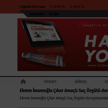
7 Ağustos 2026 Cuma
47,70 TL
55,17 TL
HAKKIMIZDA
İLETIŞIM
SİYASET
GÜNCEL
E
Ekrem İmamoğlu Çıkar Amaçlı Suç Örgütü dur
Ekrem İmamoğlu Çıkar Amaçlı Suç Örgütü duruşmasında t