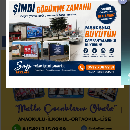
Mustafa Keser Bursa'da
Türk Öğrenci Zeynep
Hayranlarına
Neva Çakmak New
Unutulmaz Bir Gece
York'ta Dünya Fen
Yaşattı
Şampiyonu Oldu
Paylas
Paylas
Paylas
Paylas
Paylas