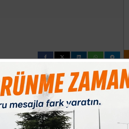
Paylas
Paylas
Paylas
t 17.30 sıralarında Hamidiye Mahallesi’nde meydana geldi. Park
n 40 yaşındaki Sebahattin Yıldız kontrolündeki elektrikli
erinde bulunan Hacı Molla Sokak’a dönmekte olan 22 yaşındaki
ile yandan çarptı. Çarpmanın şiddeti ile elektrikli motosiklet
i Sezai Arslan araç üzerinden düşerek yaralandılar. Yaralılar ihbar
vli sağlık ekiplerinin ilk müdahalelerinin ardından İnegöl Devlet
lındılar. Hastanede yapılan kontrollerin ardından yaralıların