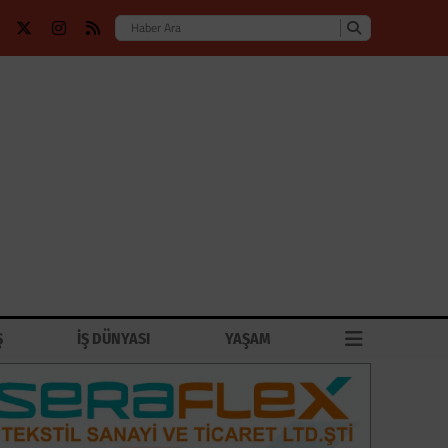
Ş
İŞ DÜNYASI
YAŞAM