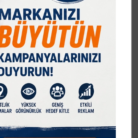
IST 100
DOLAR
EURO
GRAM ALTIN
Ç. ALTIN
7589,91
47,68
55,13
6659,69
10644,48
%-0,08
% 0,18
% 0,32
% 2,59
% 2,09