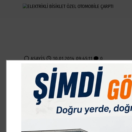
ASAYİŞ
10.01.2014 09:45:11
0
Paylas
Paylas
Edinilen bilgiye göre kaza, geçtiğimiz Çarşamba akşamı saa
Caddesi üzerinde Hükümet Kavşağı istikametine gitmekte ola
motosiklet, Hükümet Kavşağı’ndan gelerek Park Caddesi üz
Mustafa Tokgöz kontrolündeki 06 TCH 65 plakalı özel otomob
sürücüsü Sebahattin Yıldız ve arkasında oturan 18 yaşındak
üzerine olay yerine gelen 112 Acil Servis ambulansında göre
Hastanesi Acil servis bölümüne kaldırılarak tedavi altına a
durumlarının iyi olduğu öğrenildi.