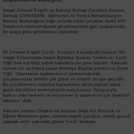
İnegöl Zihinsel Engelli ve Bakıma Muhtaç Çocukları Koruma
Derneği (ZİHENDER) öğrencileri ile Yenice Rehabilitasyon
Merkez Müdürlüğüne bağlı evlerde kalan çocuklar, mobil ART
firmasının sponsorluğunda gerçekleştirilen gezi programında
bir araya gelip gönüllerince eğlendiler.
50 Zihinsel Engelli Çocuk, Kurşunlu Kavşağında bulunan NİL
İnegöl Köftecisinde İnegöl Belediye Başkan Yardımcısı Eşref
Yiğit’inde katıldığı sabah kahvaltısıyla güne başladı. Kahvaltı
sonrası bir açıklama yapan Belediye Başkan yardımcısı Eşref
Yiğit, “Hayırsever işadamımızın sponsorluğunda
çocuklarımızla birlikte çok güzel ve anlamlı bir gün geçirdik.
Bu çocuklarımızı topluma kazandırma adına yapılan böyle
güzel etkinlikleri memnuniyetle karşılıyoruz. Dolayısıyla
katkısı olan herkese ve hayırsever iş adamımıza çok teşekkür
ediyoruz” dedi.
Kahvaltı sonrası Ortaköy’de bulunan Doğa Atlı Binicilik ve
Eğitim Merkezine giden zihinsel engelli çocuklar, atlarla gezinti
yaparak atları yakından görme fırsatı buldular.