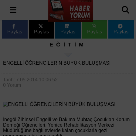
Paylas
Paylas
Paylas
Paylas
Paylas
EĞİTİM
ENGELLİ ÖĞRENCİLERİN BÜYÜK BULUŞMASI
Tarih: 7.05.2014 10:06:52
0 Yorum
İnegöl Zihinsel Engelli ve Bakıma Muhtaç Çocukları Korum
Derneği Öğrencileri, Yenice Rehabilitasyon Merkezi
Müdürlüğüne bağlı evlerde kalan çocuklarla gezi
programında bir araya geldi.