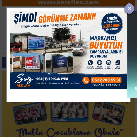
Bakan Memişoğlu
Yalova OSB ve
Çerkezköy'de Sağlık
Teknopark Litvanya'da
Ürünleri Tesislerini
İş Birliği Temaslarını
Ziyaret Etti
Tamamladı
Paylas
Paylas
Paylas
Paylas
Paylas