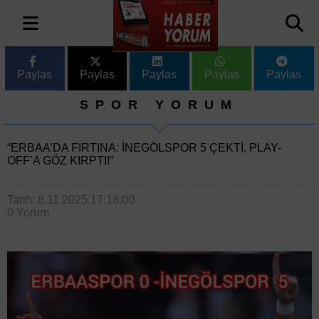
Paylas
Paylas
Paylas
Paylas
Paylas
SPOR YORUM
“ERBAA’DA FIRTINA: İNEGÖLSPOR 5 ÇEKTI, PLAY-
OFF’A GÖZ KIRPTI!”
Tarih: 8.11.2025 17:18:00
0 Yorum