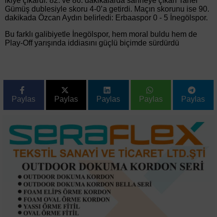
ikiye çıkardı. 82. ve 86. dakikalarda sahneye çıkan Taner
Gümüş dublesiyle skoru 4-0’a getirdi. Maçın skorunu ise 90.
dakikada Özcan Aydın belirledi: Erbaaspor 0 - 5 İnegölspor.
Bu farklı galibiyetle İnegölspor, hem moral buldu hem de
Play-Off yarışında iddiasını güçlü biçimde sürdürdü
Paylas
Paylas
Paylas
Paylas
Paylas