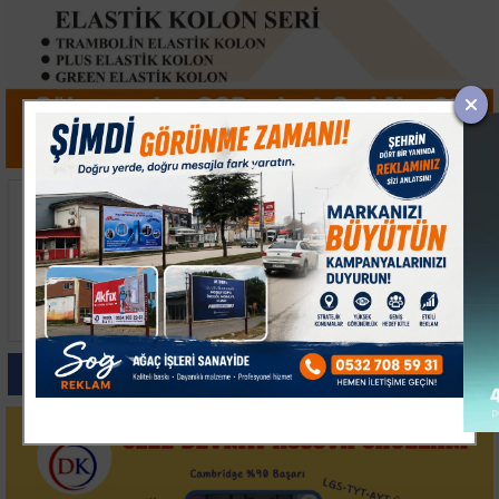
Bursa'da 700 Yıllık
İzmit Körfezi'nde 471
Fetih Ruhu Mehter
Yüzücü Tarihi Geçiş
Konserleriyle
Yaptı
Canlanıyor
Paylas
Paylas
Paylas
Paylas
Paylas