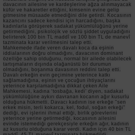
davacının ailesine ve kardeşlerine ağza alınmayacak
küfür ve hakaretler ettiğini, kimsenin evine gelip
gitmesine müsaade etmediğini dile getirdi. Kocasının
kazancını sadece kendisi için harcadığını, başka
kadınlarla görüşerek sadakat yükümlülüğünü yerine
getirmediğini, psikolojik ve sözlü şiddet uyguladığını
belirterek 100 bin TL maddî ve 100 bin TL de manevî
tazminata karar verilmesini talep etti.
Mahkemede ifade veren davalı koca da eşinin
iddialarının doğru olmadığını, davacının dominant
özelliğe sahip olduğunu, normal bir ailede olabilecek
tartışmaların dışında olağanüstü bir durumun
olmadığını, boşanma davasının reddini talep etti.
Davalı erkeğin evin geçimine yeterince katkı
sağlamadığına, eşinin ve çocuğun ihtiyaçlarını
yeterince karşılamadığına dikkat çeken Aile
Mahkemesi, kadına ‘tosbağa, kedi’ diyen, sadakat
yükümlülüğüne aykırı davranan kocanın ağır kusurlu
olduğuna hükmetti. Davacı kadının ise erkeğe "sen
erkek misin, terli kokarca, kel, fodul, soğan erkeği"
dediği, evi işlerini ihmal ettiği, birlik görevlerini
yeterince yerine getirmediği, kocasının ailesini
evinde istemediği gerekçesiyle erkeğin ağır, kadının
az kusurlu olduğuna karar verdi. Kadın için 40 bin TL
maddî, 45 TL manevî tazminata hükmedildi.