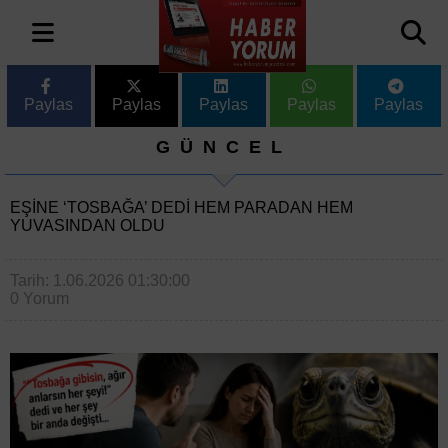
Paylas
Paylas
Paylas
Paylas
Paylas
GÜNCEL
EŞINE ‘TOSBAĞA’ DEDI HEM PARADAN HEM
YUVASINDAN OLDU
Tarih: 1.06.2026 01:30:00
0 Yorum