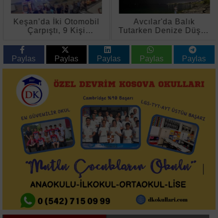
Keşan’da İki Otomobil
Avcılar'da Balık
Çarpıştı, 9 Kişi
Tutarken Denize Düşen
Yaralandı
74 Yaşındaki Adam
Hayatını Kaybetti
Paylas
Paylas
Paylas
Paylas
Paylas