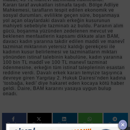
Kararı taraf avukatları istinafa taşıdı. Bölge Adliye
Mahkemesi, tarafların tespit edilen ekonomik ve
sosyal durumları, evlilikte geçen süre, boşanmaya
yol açan olaylardaki davalı erkeğin kusurunun
mahiyeti sebebiyle tazminatı az buldu. Paranın alım
gücü, boşanma yüzünden zedelenen mevcut ve
beklenen menfaatlerin kapsamı dikkate alan BAM,
davacı kadın yararına takdir edilen maddi ve manevî
tazminat miktarının yetersiz kaldığı gerekçesi ile
kadının kusur belirlemesi ve tazminatların miktarı
yönünden istinaf talebinin kabulüne, kadın yararına
100 bin TL maddî ve 100 TL manevî tazminat
ödenmesine, erkeğin tüm istinaf taleplerinin esastan
reddine verdi. Davalı erkek kararı temyize taşıyınca
devreye giren Yargıtay 2. Hukuk Dairesi’nden kadına
‘tosbağa, kedi’ diye hakaret eden kocaya kötü haber
geldi. Daire, BAM kararını yasaya uygun bulup
onadı.
Paylas
Paylas
Paylas
Paylas
Paylas