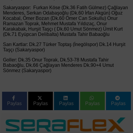
Sakaryaspor: Furkan Köse (Dk.36 Fatih Gülmez) Çağlayan
Menderes, Serkan Odabaşoğlu (Dk.60 İrfan Akgün) Oğuz
Kocabal, Ömer Bozan (Dk.60 Ömer Can Sokullu) Onur
Ramazan Toprak, Mehmet Mustafa Yıldızaç, Onur
Karakabak, Hurşit Taşçı ( Dk.60 Umut Sönmez) Ümit Kurt
(Dk.71 Eyüpcan Delibalta) Mustafa Tahir Babaoğlu
Sarı Kartlar: Dk.27 Türker Toptaş (İnegölspor) Dk.14 Hurşit
Taşçı (Sakaryaspor)
Goller: Dk.35 Onur Toprak, Dk.53-78 Mustafa Tahir
Babaoğlu, Dk.66 Çağlayan Menderes Dk.90+4 Umut
Sönmez (Sakaryaspor)
Paylas
Paylas
Paylas
Paylas
Paylas