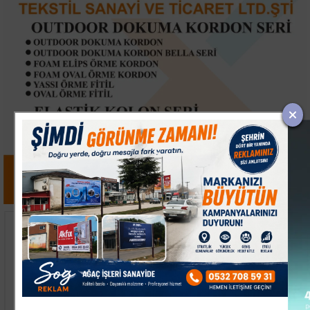
Beykoz'da Uyuşturucu
Beyoğlu'nda Kötü Koku
Operasyonu: 117 Kök
İhbarı Üzerine Evde