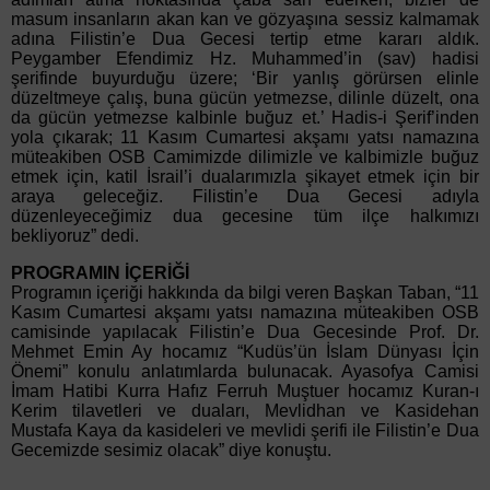
masum insanların akan kan ve gözyaşına sessiz kalmamak
adına Filistin’e Dua Gecesi tertip etme kararı aldık.
Peygamber Efendimiz Hz. Muhammed’in (sav) hadisi
şerifinde buyurduğu üzere; ‘Bir yanlış görürsen elinle
düzeltmeye çalış, buna gücün yetmezse, dilinle düzelt, ona
da gücün yetmezse kalbinle buğuz et.’ Hadis-i Şerif’inden
yola çıkarak; 11 Kasım Cumartesi akşamı yatsı namazına
müteakiben OSB Camimizde dilimizle ve kalbimizle buğuz
etmek için, katil İsrail’i dualarımızla şikayet etmek için bir
araya geleceğiz. Filistin’e Dua Gecesi adıyla
düzenleyeceğimiz dua gecesine tüm ilçe halkımızı
bekliyoruz” dedi.
PROGRAMIN İÇERİĞİ
Programın içeriği hakkında da bilgi veren Başkan Taban, “11
Kasım Cumartesi akşamı yatsı namazına müteakiben OSB
camisinde yapılacak Filistin’e Dua Gecesinde Prof. Dr.
Mehmet Emin Ay hocamız “Kudüs’ün İslam Dünyası İçin
Önemi” konulu anlatımlarda bulunacak. Ayasofya Camisi
İmam Hatibi Kurra Hafız Ferruh Muştuer hocamız Kuran-ı
Kerim tilavetleri ve duaları, Mevlidhan ve Kasidehan
Mustafa Kaya da kasideleri ve mevlidi şerifi ile Filistin’e Dua
Gecemizde sesimiz olacak” diye konuştu.