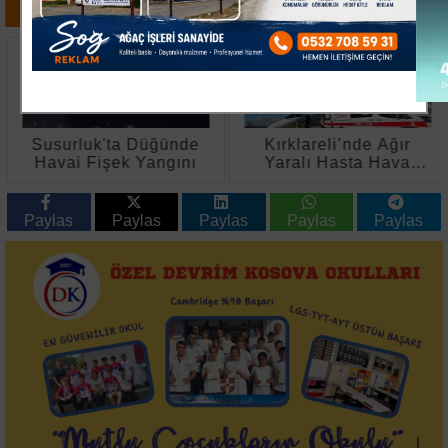
Susurluk'ta Düğünde
Kırklareli’nde Ağır
Havai Fişek Yangını
Yaralı Hasta Hava
Ambulansıyla
Ankara’ya Sevk Edildi
Paylas
Paylas
Paylas
Paylas
Paylas