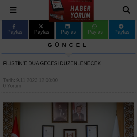
Paylas
Paylas
Paylas
Paylas
Paylas
GÜNCEL
FILISTIN’E DUA GECESI DÜZENLENECEK
Tarih: 9.11.2023 12:00:00
0 Yorum