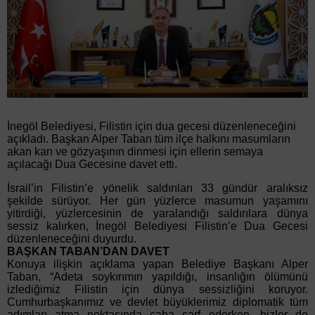
İnegöl Belediyesi, Filistin için dua gecesi düzenleneceğini
açıkladı. Başkan Alper Taban tüm ilçe halkını masumların
akan kan ve gözyaşının dinmesi için ellerin semaya
açılacağı Dua Gecesine davet etti.
İsrail’in Filistin’e yönelik saldırıları 33 gündür aralıksız
şekilde sürüyor. Her gün yüzlerce masumun yaşamını
yitirdiği, yüzlercesinin de yaralandığı saldırılara dünya
sessiz kalırken, İnegöl Belediyesi Filistin’e Dua Gecesi
düzenleneceğini duyurdu.
BAŞKAN TABAN’DAN DAVET
Konuya ilişkin açıklama yapan Belediye Başkanı Alper
Taban, “Adeta soykırımın yapıldığı, insanlığın ölümünü
izlediğimiz Filistin için dünya sessizliğini koruyor.
Cumhurbaşkanımız ve devlet büyüklerimiz diplomatik tüm
adımları atma noktasında çaba sarf ederken, bizler de