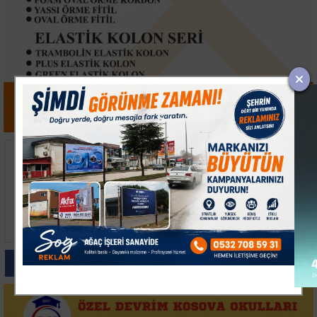
Kocaeli'de Uyuşturucu
Bilecik'te Kuş Çarpması
Operasyonlarında 6
Sonucu Çıkan Yangın
Şüpheli Tutuklandı
Kontrol Altına Alındı
Paylas
Paylas
Paylas
Paylas
Paylas