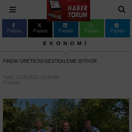
Paylas
Paylas
Paylas
Paylas
Paylas
EKONOMİ
FINDIK ÜRETICISI DESTEKLEME ISTIYOR
Tarih: 22.08.2022 13:34:00
0 Yorum