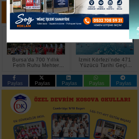
Bursa'da 700 Yıllık
İzmit Körfezi'nde 471
Fetih Ruhu Mehter
Yüzücü Tarihi Geçiş
Konserleriyle
Yaptı
Canlanıyor
Paylas
Paylas
Paylas
Paylas
Paylas