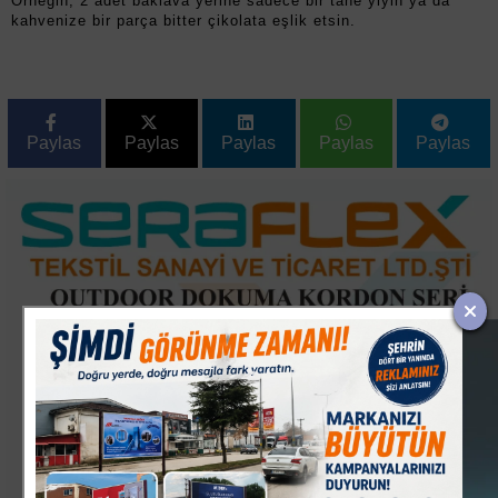
Örneğin; 2 adet baklava yerine sadece bir tane yiyin ya da
kahvenize bir parça bitter çikolata eşlik etsin.
Paylas
Paylas
Paylas
Paylas
Paylas