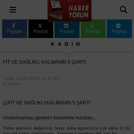
Paylas
Paylas
Paylas
Paylas
Paylas
KADIN
FİT VE SAĞLIKLI KALMANIN 5 ŞARTI
Tarih: 21.01.2014 11:42:41
0 Yorum
Unutulmaması gereken beslenme kuralları...
Yeme şeklinizi değiştirip, biraz daha egzersizle çok daha fit bir
vücuda sahip olabilirsiniz. Yapmanız gereken tek şey bu