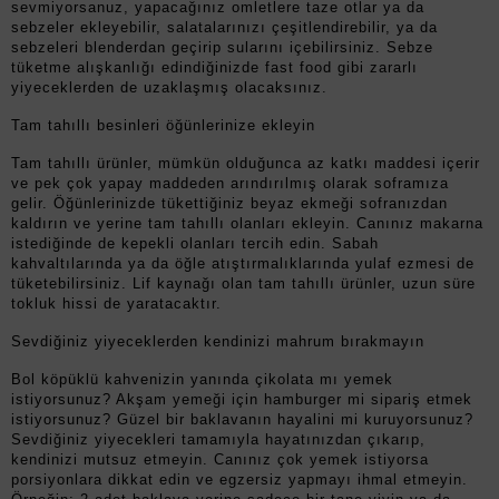
sevmiyorsanuz, yapacağınız omletlere taze otlar ya da
sebzeler ekleyebilir, salatalarınızı çeşitlendirebilir, ya da
sebzeleri blenderdan geçirip sularını içebilirsiniz. Sebze
tüketme alışkanlığı edindiğinizde fast food gibi zararlı
yiyeceklerden de uzaklaşmış olacaksınız.
Tam tahıllı besinleri öğünlerinize ekleyin
Tam tahıllı ürünler, mümkün olduğunca az katkı maddesi içerir
ve pek çok yapay maddeden arındırılmış olarak soframıza
gelir. Öğünlerinizde tükettiğiniz beyaz ekmeği sofranızdan
kaldırın ve yerine tam tahıllı olanları ekleyin. Canınız makarna
istediğinde de kepekli olanları tercih edin. Sabah
kahvaltılarında ya da öğle atıştırmalıklarında yulaf ezmesi de
tüketebilirsiniz. Lif kaynağı olan tam tahıllı ürünler, uzun süre
tokluk hissi de yaratacaktır.
Sevdiğiniz yiyeceklerden kendinizi mahrum bırakmayın
Bol köpüklü kahvenizin yanında çikolata mı yemek
istiyorsunuz? Akşam yemeği için hamburger mi sipariş etmek
istiyorsunuz? Güzel bir baklavanın hayalini mi kuruyorsunuz?
Sevdiğiniz yiyecekleri tamamıyla hayatınızdan çıkarıp,
kendinizi mutsuz etmeyin. Canınız çok yemek istiyorsa
porsiyonlara dikkat edin ve egzersiz yapmayı ihmal etmeyin.