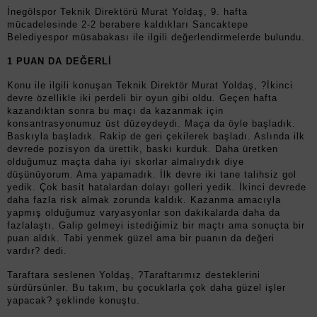
İnegölspor Teknik Direktörü Murat Yoldaş, 9. hafta
mücadelesinde 2-2 berabere kaldıkları Sancaktepe
Belediyespor müsabakası ile ilgili değerlendirmelerde bulundu.
1 PUAN DA DEĞERLİ
Konu ile ilgili konuşan Teknik Direktör Murat Yoldaş, ?İkinci
devre özellikle iki perdeli bir oyun gibi oldu. Geçen hafta
kazandıktan sonra bu maçı da kazanmak için
konsantrasyonumuz üst düzeydeydi. Maça da öyle başladık.
Baskıyla başladık. Rakip de geri çekilerek başladı. Aslında ilk
devrede pozisyon da ürettik, baskı kurduk. Daha üretken
olduğumuz maçta daha iyi skorlar almalıydık diye
düşünüyorum. Ama yapamadık. İlk devre iki tane talihsiz gol
yedik. Çok basit hatalardan dolayı golleri yedik. İkinci devrede
daha fazla risk almak zorunda kaldık. Kazanma amacıyla
yapmış olduğumuz varyasyonlar son dakikalarda daha da
fazlalaştı. Galip gelmeyi istediğimiz bir maçtı ama sonuçta bir
puan aldık. Tabi yenmek güzel ama bir puanın da değeri
vardır? dedi.
Taraftara seslenen Yoldaş, ?Taraftarımız desteklerini
sürdürsünler. Bu takım, bu çocuklarla çok daha güzel işler
yapacak? şeklinde konuştu.