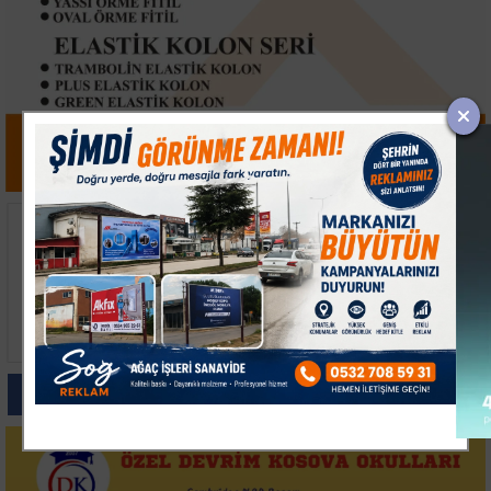
Ezine Açıklarında 14
Susurluk'ta Düğünde
Düzensiz Göçmen
Havai Fişek Yangını
Yakalandı
Paylas
Paylas
Paylas
Paylas
Paylas