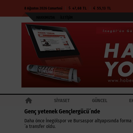
8 Ağustos 2026 Cumartesi
47,68 TL
55,13 TL
HAKKIMIZDA
İLETIŞIM
SİYASET
GÜNCEL
E
Genç yetenek Gençlergücü´nde
Daha önce İnegölspor ve Bursaspor altyapısında forma 
´a transfer oldu.