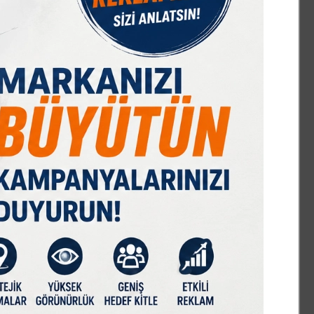
IST 100
DOLAR
EURO
GRAM ALTIN
Ç. ALTIN
7589,91
47,68
55,13
6659,69
10644,48
%-0,08
% 0,18
% 0,32
% 2,59
% 2,09