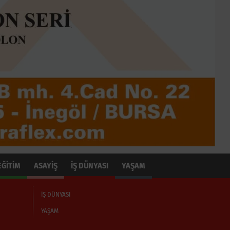
EĞİTİM
ASAYİŞ
İŞ DÜNYASI
YAŞAM
İŞ DÜNYASI
YAŞAM