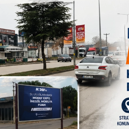
edi.
 2011 yılında İnegölspor altyapısında başladım. 2014 yılında
sezon oynadıktan sonra yeniden İnegölspor takımına dönüş
. Gençlergücüspor kulübünde Abim başta olmak üzerebir çok
e yaşayan futbolcuların kadroda yer alması, tercihimi
bir kulüp ve yeni bir heyecan yaşayacağım için mutluyum.
an´a ve transferimi gerçekleştiren yöneticilerimize teşekkür
B
1