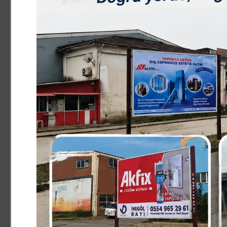
hayırlı olmasını temenni ediyor ve başarılar diliyoruz" d
Ahmet Ziya Ünlü ise yaptığı kısa açıklamasında, "Futbola
Bursaspor´a transfer oldum. Bursaspor altyapısında 1 
yaptım. Sezon sonu itibarı ile İnegölspor´dan ayrıldım
tanıdığım futbolcu var. Genç bir takım oluşu ve İnegöl´d
Gençlergücüspor´dan yana kullanmamda etkili oldu.Yeni 
Başarılı olmak istiyorum.Bana güvenen Hocamız Erol Arsl
ediyorum" dedi.
Haber ve Fotoğraf:M.Salih KAYGUSUZ