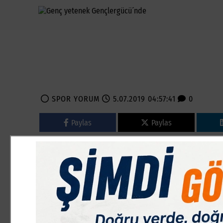
SPOR YORUM
5.07.2019 04:57:41
0
Paylas
Paylas
konu ile ilgili açıklamalarda bulunan Gençlergücü transf
olarak geçtiğimiz sezon başlatılan uygulama ile A Takım
yaşayan futbolculardan oluşturulması yönetim kurulumuz
tarafından takdir ile karşılandı. Bu düşüncemiz sayesind
oturmuş kardeşlerimizin Kulübümüzü tercih etmeleri biz
vermiş olduğu transfer listesinde ismi olan İnegölspor
oyuncusu Ahmet Ziya Ünlü ile anlaşma sağladık. Heyeca
Sezonunda Gençlergücüspor Kulübü´nün Bursa Süper Ama
düşünüyoruz. Bu vesile ile Ahmet Ziya Ünlü kardeşimiz