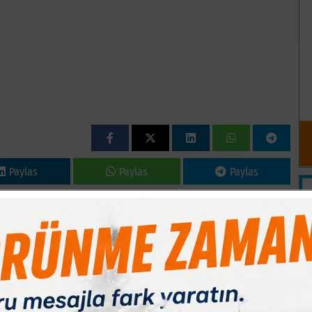
Paylas
Paylas
Paylas
er komitesi üyesi Raif Tiryaki, "İnegöl Gençlergücüspor Kulübü
ın oluşmasında yaş ortalamasını 20´li yaşlarda ve İnegöl´de
 tarafından tercih edilirken, bu düşüncemiz bir çok kesim
e İnegöl´de yaşayan ve futbol oynayan karakteri ve kişiliği
leri memnun etmektedir. Teknik Sorumlumuz Erol Arslan´ın
 Kulübü altyapısında futbol oynayan 2000 doğumlu kanat
nlı ve yetenekli gençlerin kadromuzda olması 2019-2020
tör Küme Liginde söz sahibi olacağının göstergesi olacağını
e aramıza hoş geldin diyor, yapmış olduğumuz anlaşmanın