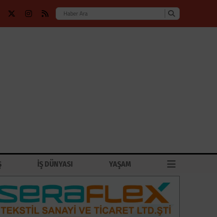
Ş
İŞ DÜNYASI
YAŞAM