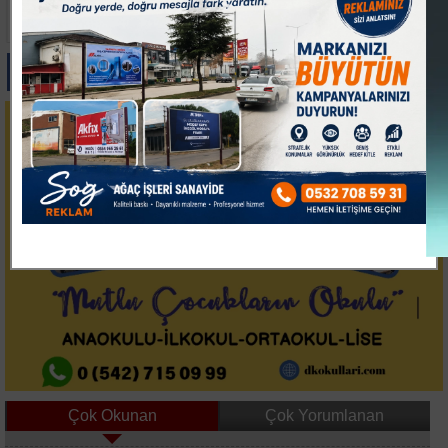
Uluslararası Bursa
Çanakkale Boğazı'nda
Festivali İlk Kez
Arıza Yapan Tanker
Çocuklara Kapılarını
Kurtarıldı
Açtı
Paylas
Paylas
Paylas
Paylas
Paylas
Çok Okunan
Çok Yorumlanan