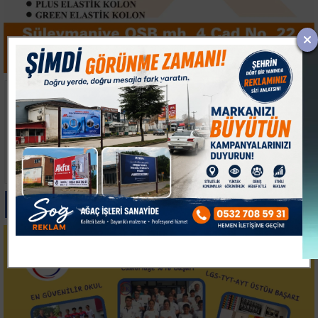
İTSO'DAN
İMOSAB OSB'DE 19
LİTVANYA'DA YOĞUN
KİLOMETRELİK SICAK
TEMAS TRAFİĞİ
ASFALT ÇALIŞMASI
BAŞLADI
Paylas
Paylas
Paylas
Paylas
Paylas