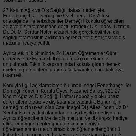
27 Kasım Ağız ve Diş Sağlığı Haftası nedeniyle,
Fenerbahçeliler Derneği ve Özel İnegöl Diş Ailesi
ortaklığında Fenerbahçeliler Derneği İlkokulu öğrencileri
ağız ve diş taramasından geçti. Prodetik Diş Tedavi Uzmanı
Dr. Dt. M. Serdar Nalcı nezaretinde gerçekleştirilen diş
sağlığı taramasının ardından öğrencilere diş fırçası ve diş
macunu hediye edildi.
Ayrıca etkinlik bitiminde, 24 Kasım Öğretmenler Günü
nedeniyle de Hamamlı İlkokulu´ndaki öğretmenler
unutulmadı. Etkinlik kapsamında ilkokula giden dernek
üyeleri öğretmenlerin gününü kutlayarak onlara baklava
ikram etti.
Konuyla ilgili açıklamalarda bulunan İnegöl Fenerbahçeliler
Derneği Yönetim Kurulu Üyesi Nezahet Balkış, ?21-27
Kasım Ağız ve Diş Sağlığı Haftası sebebiyle okulumuz
öğrencilerine ağız ve diş taraması yaptırdık. Bunun için
derneğimizin üyesi olan Özel İnegöl Diş Ailesi´nden Uz.Dr.
Serdar Nalcı´ya katkılarından dolayı teşekkür ediyorum.
Ayrıca öğrencilerimize de diş macunu ve diş fırçası hediye
ettik. Dün öğretmenler günü olması nedeniyle
öğretmenlerimizi de unutmadık ve öğretmenler gününü
kutladık. Emeği geçen herkese çok teşekkür ediyorum?