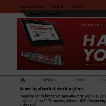
7 Ağustos 2026 Cuma
47,69 TL
54,99 TL
HAKKIMIZDA
İLETIŞIM
SİYASET
GÜNCEL
E
Hamsi fiyatları kafaları karıştırdı
İnegöl´de hamsi fiyatları kırmızı etle yarışıyor. 40 TL´y
tezgahta hamsi 30 TL kimi tezgahta ise 10 TL. Durum böyl
dikkat edil