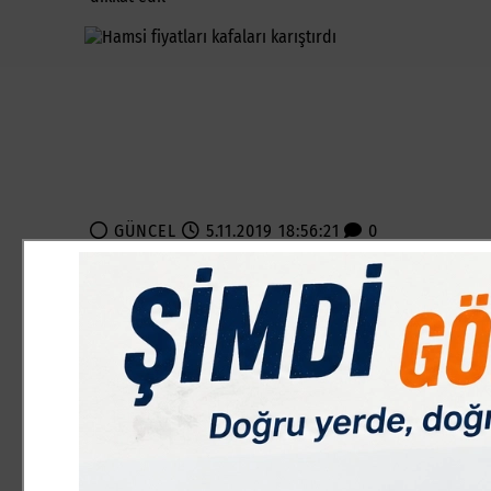
GÜNCEL
5.11.2019 18:56:21
0
Paylas
Paylas
Kışın vazgeçilmez deniz ürünlerinden biri olan balık İneg
beklenirken vatandaşlar balığa neredeyse hasret kaldı. 
nedeniyle balık almak isteyenler ancak bakmakla yetiniyor
karıştırdı. Kimi yerde hamsinin kilosu 40 olurken, pazarl
hasret kalan İnegöllüler bazı tezgahlarda balığın arasın
fiyatlar 10 ile 20 TL arasında olurken İnegöl´de ise fiya
nedenden mi? bu kadar yüksek olmasına anlam veremeyen 
merak ediyor. Öte yandan pazarlarda kullanan mor ışıklar 