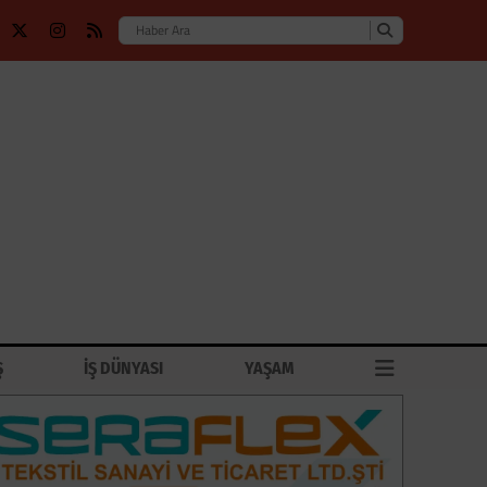
Ş
İŞ DÜNYASI
YAŞAM