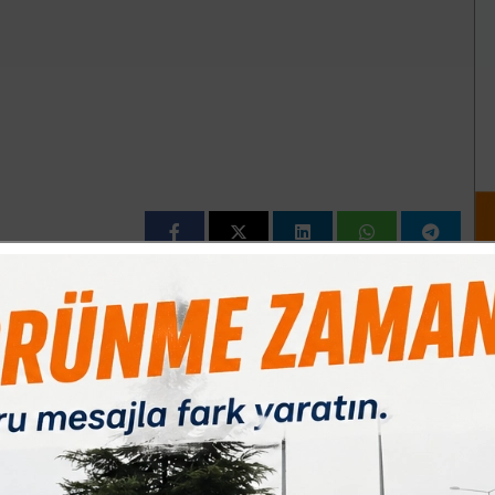
Paylas
Paylas
Paylas
öl´de adeta el yakıyor. Bu yıl fiyatların düşük olacağı
Sezonun açılmasıyla birlikte bir türlü düşmeyen fiyatlar
. İnegöl´de bulunan balıkçılarda fiyat farkı kafaları iyice
arda ise 30 ile 10 TL arasında olması dikkat çekti. Hamsiye
daki farkları görünce şok oluyorlar. Büyükşehirlerde birçok ilde
tlar sürekli değişmesi balığın azlığından mı? Yoksa başka
vatandaşlar balık fiyatlarının kimlerinin belirlediğini ise
ise kafaları iyice karıştırdı. Bazı tezgahlarda kullanılan bu