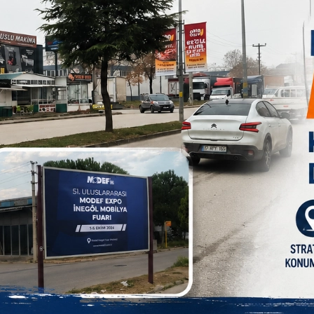
sonra pazarcılar tarafından kullandığı illeri sürülüyor. Bunun
dığı illeri sürülüyor ve akşam saat 17.00´dan sonra Pazar
çinde sardalya ismi verilen balık çeşidinin tuz ile yıkandıktan
e bu mor ışıkların asıl kullanma amacının da bu yüzden olduğu
B
1