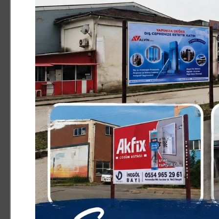
ışıkların özellikle zabıta ekiplerinin mesaileri bittikten 
sebebi ise balığı taze ve canlı göstermek amacıyla yapıl
alanında Zabıta ekipleri tarafından denetleme olmadığı i
sonra balık tezgahlarında Hamsi balığı diye satıldığı v
ileri sürüldü.
Haber Merkezi