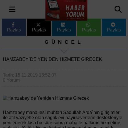
Paylas
Paylas
Paylas
Paylas
Paylas
GÜNCEL
HAMZABEY´DE YENIDEN HIZMETE GIRECEK
Tarih: 15.11.2019 13:52:07
0 Yorum
Hamzabey mahallesi muhtarı Sadullah Arda´nın girişimleri
ile atıl vaziyette olan sağlık evi hayırseverlerin destekleriyle
yenilenerek kısa bir süre sonra mahalle halkının hizmetine
açılacak. Sağlık Evine kadrolu hemşire ataması yapıldı.