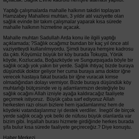
Yaptığı çalışmalarda mahalle halkının takdiri toplayan
Hamzabey Mahallesi muhtarı, 3 yıldır atıl vaziyette olan
sağlık evinde bir takım çalışmalar yaparak kısa sürede
mahalle halkının hizmetine açacak.
Mahalle muhtarı Sadullah Arda konu ile ilgili yaptığı
açıklamada; ?Sağlık ocağımız bundan bir kaç yıl önce atıl
vaziyetteydi kullanılmıyordu. Şimdi buraya hemşire kadrosu
da çıktı. Köyümüz büyük bir köy burada Tokuşta, Yörük
köyde, Kozlucada, Boğazköyde ve Sungurpaşada böyle bir
sağlık ocağı yok yakın bir yerde. Sağlık ihtiyaç bizde buraya
düşündük doktor geliyor her cuma buraya ama doktor iğne
verecek hastaya fakat burada bir iğne vuracak kimse
olmadığından dolayı vermiyor. Bizde buraya düşündük köy
muhtarlığı bütçesinde ve iş adamlarımızın desteğiyle bu
sağlık ocağını Allah izniyle ayağa kaldıracağız faaliyete
geçirmek istiyoruz. Büyük çaba sarf ediyoruz Allah
herkesten razı olsun bizlere hem işadamlarımız hem de
köydeki vatandaşlarımız iyi destek verdiler. İnegöl´de birçok
yerde sağlık ocağı yok belki de nüfusu büyük olanlarda var
bizim gibi. İnşallah burası hizmete girdiğinde herkes burada
şifa bulur kısa sürede faaliyete geçireceğiz.? Diye konuştu.
Haber Merkezi