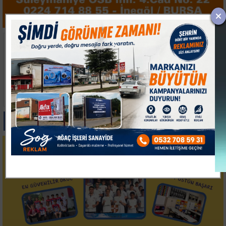
İTSO'DAN
İMOSAB OSB'DE 19
LİTVANYA'DA YOĞUN
KİLOMETRELİK SICAK
TEMAS TRAFİĞİ
ASFALT ÇALIŞMASI
BAŞLADI
Paylas
Paylas
Paylas
Paylas
Paylas