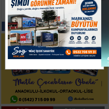
Tekirdağ'da Anız ve
Edirne'de Uyuşturucu
Orman Yangını
Operasyonu: 2 Şüpheli
Ekiplerin
Tutuklandı
Müdahalesiyle
Söndürüldü
Paylas
Paylas
Paylas
Paylas
Paylas