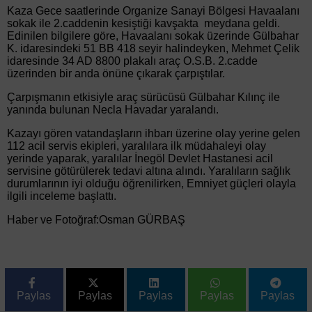
Kaza Gece saatlerinde Organize Sanayi Bölgesi Havaalanı
sokak ile 2.caddenin kesiştiği kavşakta meydana geldi.
Edinilen bilgilere göre, Havaalanı sokak üzerinde Gülbahar
K. idaresindeki 51 BB 418 seyir halindeyken, Mehmet Çelik
idaresinde 34 AD 8800 plakalı araç O.S.B. 2.cadde
üzerinden bir anda önüne çıkarak çarpıştılar.
Çarpışmanın etkisiyle araç sürücüsü Gülbahar Kılınç ile
yanında bulunan Necla Havadar yaralandı.
Kazayı gören vatandaşların ihbarı üzerine olay yerine gelen
112 acil servis ekipleri, yaralılara ilk müdahaleyi olay
yerinde yaparak, yaralılar İnegöl Devlet Hastanesi acil
servisine götürülerek tedavi altına alındı. Yaralıların sağlık
durumlarının iyi olduğu öğrenilirken, Emniyet güçleri olayla
ilgili inceleme başlattı.
Haber ve Fotoğraf:Osman GÜRBAŞ
Paylas
Paylas
Paylas
Paylas
Paylas