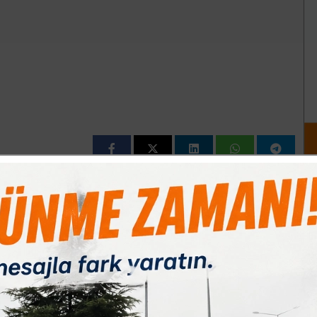
Paylas
Paylas
Paylas
nör Melik Özmen ?İlk yarı üstün oynadık golleri de ilk yarıda
ve gençlere de şans vermek istedik. Oyunu biraz rölantiye
 çok fazla gol pozisyonuna girdik, genç oyuncularımız
yorum. Her iki takım sahada centilmence mücadele etti.
zu düşünüyorum. Şuan ligde 3.sıradayız, grubumuzda bu hafta
 ilk iki sıraya yükseleceğiz. ? dedi.
nspor´la karşılaşırken, ilk iki sırada yer alan Gemlik
şılaşacak. Her iki maçta grupta ilk iki sırayı ilgilendiriyor.