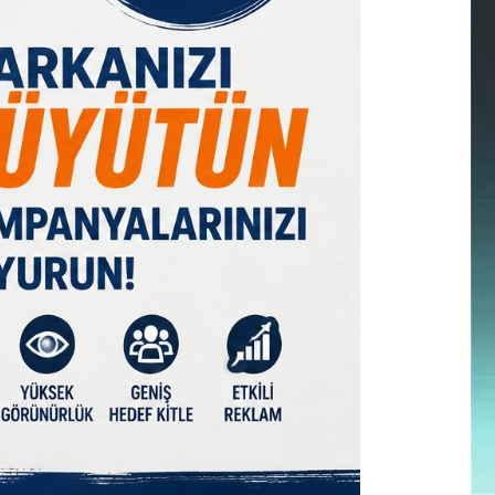
IST 100
DOLAR
EURO
GRAM ALTIN
Ç. ALTIN
7526,62
47,58
55,09
6559,57
10219,38
%0,09
% 0,05
% 0,19
% 0,99
% 0,00