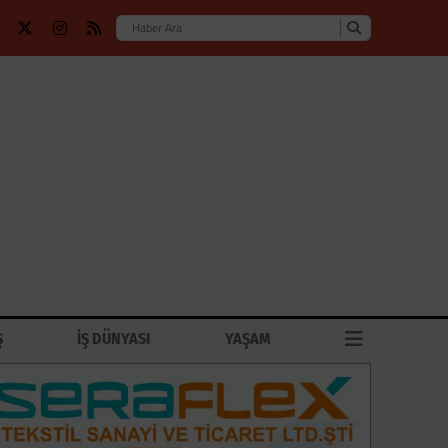
Ş
İŞ DÜNYASI
YAŞAM