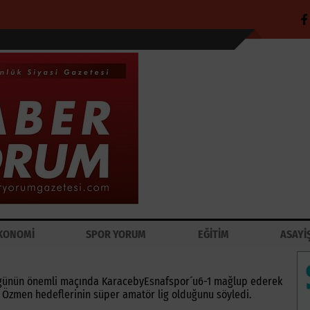
KONOMİ
SPOR YORUM
EĞİTİM
ASAYİ
da günün önemli maçında KaracebyEsnafspor´u6-1 mağlup ederek
 Özmen hedeflerinin süper amatör lig olduğunu söyledi.