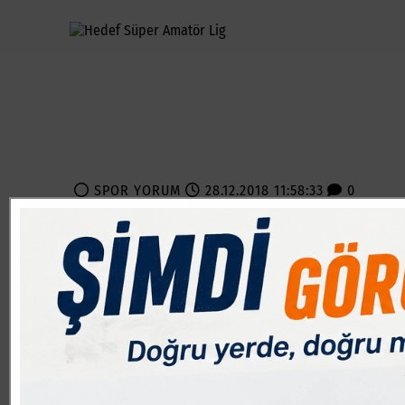
SPOR YORUM
28.12.2018 11:58:33
0
Paylas
Paylas
Karacebey Esnafspor maçını değerlendiren başarılı antre
bulduk. İkinci yarıya 3 genç oyucucuyu alarak başladık 
aldığımız dönemde rakip takım 1 gol buldu. İkinci yarıda
pozisyonları değerlendiremedi. İki takımı da tebrik edi
Oyuncularımı da tebrik ediyorum. Daha fazla koştuğumu
ilk iki takımın birbiriyle maçı var, biz kazanmamız halinde
Doğanspor Pazar günü sanayi sahasında saat:15:00 da Ciha
Vefaspor, Bağlarbaşıspor ile Gemlik Umurbey Sahasında kar